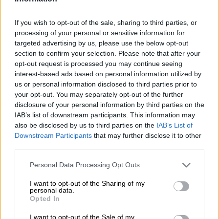
If you wish to opt-out of the sale, sharing to third parties, or
processing of your personal or sensitive information for
targeted advertising by us, please use the below opt-out
section to confirm your selection. Please note that after your
opt-out request is processed you may continue seeing
interest-based ads based on personal information utilized by
La patronal de los caseteros de feria
us or personal information disclosed to third parties prior to
desconvoca el paro de la Feria de
your opt-out. You may separately opt-out of the further
disclosure of your personal information by third parties on the
Sevilla
IAB’s list of downstream participants. This information may
La decisión se anuncia después de una reunión con el
also be disclosed by us to third parties on the
IAB’s List of
subdelegado del Gobierno en Sevilla
Downstream Participants
that may further disclose it to other
Por
Juan Almansa
third parties.
Más artículos de este autor
miércoles, 13 de abril de 2022
Personal Data Processing Opt Outs
I want to opt-out of the Sharing of my
personal data.
Opted In
I want to opt-out of the Sale of my