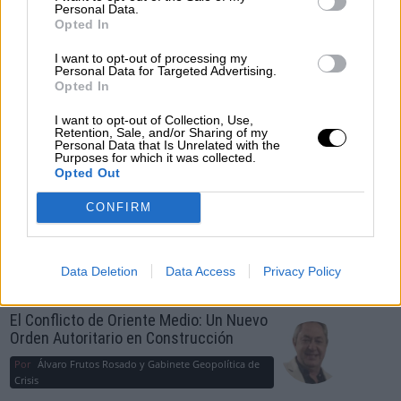
OPINIONES DIVERSAS
Personal Data.
Opted In
I want to opt-out of processing my
¿La ciudadanía de Occidente es
Personal Data for Targeted Advertising.
consciente del riesgo de una tercera
Opted In
guerra mundial?
I want to opt-out of Collection, Use,
Por
Álvaro Frutos Rosado y Gabinete Geopolítica de
Retention, Sale, and/or Sharing of my
Crisis
Personal Data that Is Unrelated with the
Purposes for which it was collected.
Opted Out
Suelta y confía
CONFIRM
Por
María Comesaña
Votantes y votados
Data Deletion
Data Access
Privacy Policy
Por
Juan Manuel Beltrán
El Conflicto de Oriente Medio: Un Nuevo
Orden Autoritario en Construcción
Por
Álvaro Frutos Rosado y Gabinete Geopolítica de
Crisis