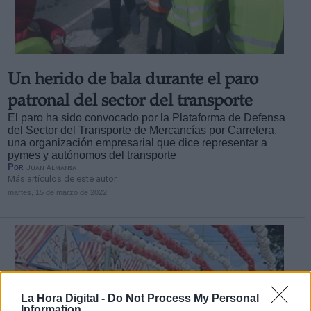
Un herido de bala durante el paro
Derechos:
patronal del sector del transporte
El paro ha sido convocado por la Plataforma de Defensa
del Sector del Transporte de Mercancías por Carretera,
link
una organización empresarial que dice representar a
Información adicional
pymes y autónomos del transporte
link
Por
Juan Almansa
Más artículos de este autor
martes, 15 de marzo de 2022
La Hora Digital -
Do Not Process My Personal
Information