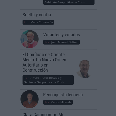
Gabinete Geopolítica de Crisis
Suelta y confía
Por
María Comesaña
Votantes y votados
Por
Juan Manuel Beltrán
El Conflicto de Oriente
Medio: Un Nuevo Orden
Autoritario en
Construcción
Por
Álvaro Frutos Rosado y
Gabinete Geopolítica de Crisis
Reconquista leonesa
Por
Carlos Miranda
Clara Campoamor: Mi