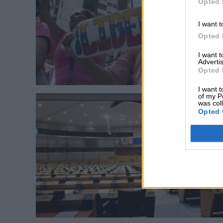
Opted 
I want t
Opted 
I want 
Advertis
Opted 
I want t
of my P
was col
Opted 