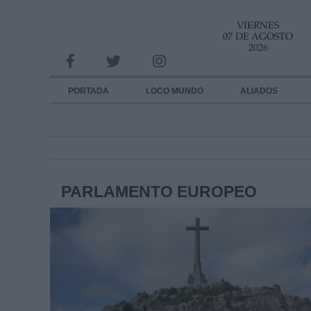
VIERNES
INFORMACION SOBRE LA PROTECCIÓN DE TUS DATOS
07 DE AGOSTO
2026
Responsable:
Finalidad:
PORTADA
LOCO MUNDO
ALIADOS
Datos tratados:
Legitimación:
Destinatarios:
PARLAMENTO EUROPEO
Derechos:
link
Información adicional
link