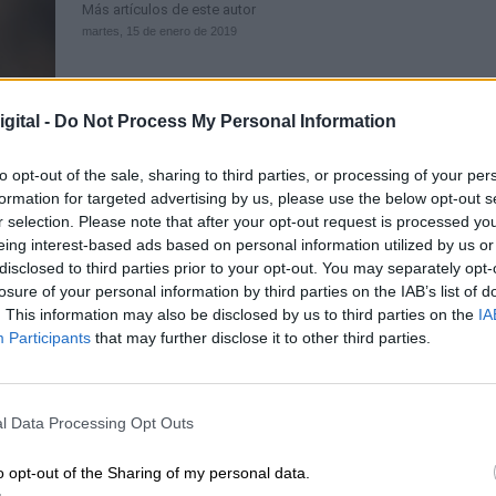
Más artículos de este autor
martes, 15 de enero de 2019
gital -
Do Not Process My Personal Information
to opt-out of the sale, sharing to third parties, or processing of your per
Iratxe García: “La directiva de
formation for targeted advertising by us, please use the below opt-out s
r selection. Please note that after your opt-out request is processed y
conciliación laboral y familiar sup
eing interest-based ads based on personal information utilized by us or
avance importante para la igualda
disclosed to third parties prior to your opt-out. You may separately opt-
Por
La Hora Digital
losure of your personal information by third parties on the IAB’s list of
Más artículos de este autor
. This information may also be disclosed by us to third parties on the
IA
viernes, 25 de enero de 2019
Participants
that may further disclose it to other third parties.
l Data Processing Opt Outs
o opt-out of the Sharing of my personal data.
Europa reconoce la legitimidad de