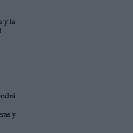
 y la
l
endrá
ras y