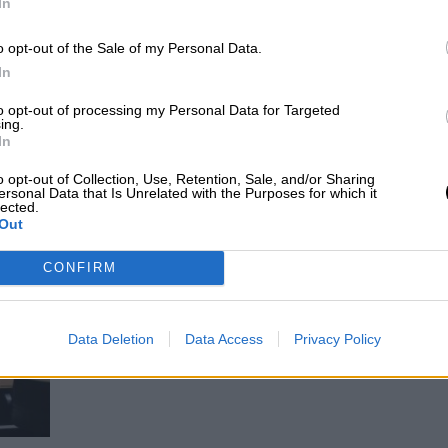
In
Guaidó hasta unas elecciones libres
o opt-out of the Sale of my Personal Data.
democráticas
In
Por
Jose Luis Martín
Más artículos de este autor
to opt-out of processing my Personal Data for Targeted
jueves, 31 de enero de 2019
ing.
In
o opt-out of Collection, Use, Retention, Sale, and/or Sharing
ersonal Data that Is Unrelated with the Purposes for which it
lected.
Out
CONFIRM
El Parlamento Europeo aprueba m
transparencia en su reglamento
Por
Marina Torreira
Data Deletion
Data Access
Privacy Policy
Más artículos de este autor
viernes, 1 de febrero de 2019