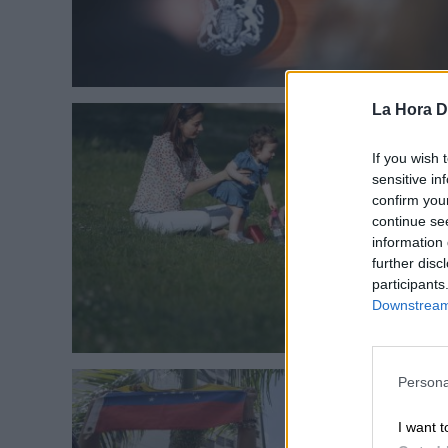
La Hora Di
If you wish 
sensitive in
confirm you
continue se
information 
further disc
participants
Downstream 
Persona
I want t