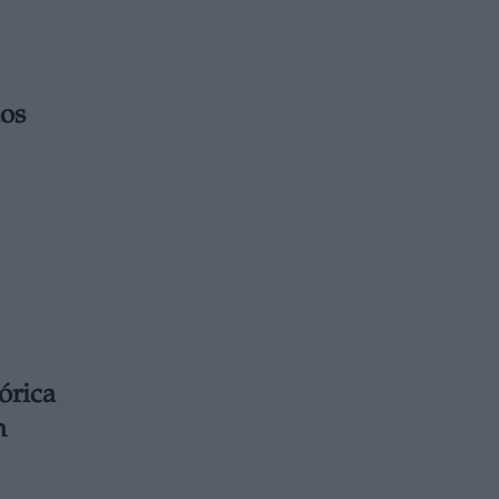
los
órica
n