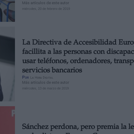
Más artículos de este autor
miércoles, 20 de febrero de 2019
La Directiva de Accesibilidad Eur
facillita a las personas con discapa
usar teléfonos, ordenadores, transp
servicios bancarios
Por
La Hora Digital
Más artículos de este autor
miércoles, 13 de marzo de 2019
Sánchez perdona, pero premia la le