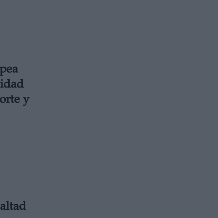
opea
cidad
orte y
altad