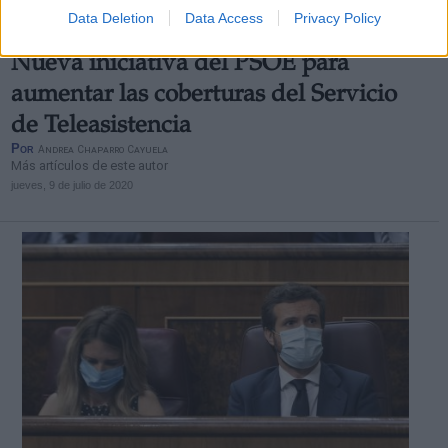
Data Deletion
Data Access
Privacy Policy
Nueva iniciativa del PSOE para
aumentar las coberturas del Servicio
de Teleasistencia
Por
Andrea Chaparro Cayuela
Más artículos de este autor
jueves, 9 de julio de 2020