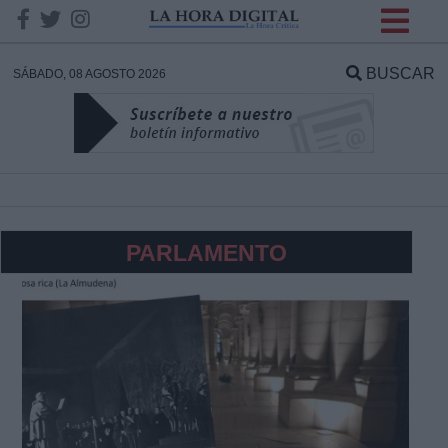
INFORMACION SOBRE LA
PROTECCIÓN DE TUS
BUSCAR
SÁBADO, 08 AGOSTO 2026
DATOS
Responsable:
Finalidad:
PARLAMENTO
Datos tratados:
Legitimación:
Destinatarios: