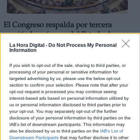
El Congreso respalda por tercera
ocasión la prórroga del Estado de
Alarma del Gobierno
La Hora Digital -
Do Not Process My Personal
Information
Por
Carlos Lucas
Más artículos de este autor
jueves, 23 de abril de 2020
If you wish to opt-out of the sale, sharing to third parties, or
processing of your personal or sensitive information for
targeted advertising by us, please use the below opt-out
section to confirm your selection. Please note that after your
opt-out request is processed you may continue seeing
interest-based ads based on personal information utilized by
us or personal information disclosed to third parties prior to
your opt-out. You may separately opt-out of the further
disclosure of your personal information by third parties on the
IAB’s list of downstream participants. This information may
also be disclosed by us to third parties on the
IAB’s List of
Downstream Participants
that may further disclose it to other