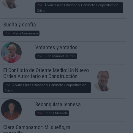
Por
Álvaro Frutos Rosado y Gabinete Geopolítica de
Crisis
Suelta y confía
Por
María Comesaña
Votantes y votados
Por
Juan Manuel Beltrán
El Conflicto de Oriente Medio: Un Nuevo
Orden Autoritario en Construcción
Por
Álvaro Frutos Rosado y Gabinete Geopolítica de
Crisis
Reconquista leonesa
Por
Carlos Miranda
Clara Campoamor: Mi sueño, mi