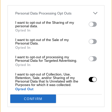
third parties.
Personal Data Processing Opt Outs
Parlamento y Gobierno como escuelas
I want to opt-out of the Sharing of my
personal data.
de democracia
Opted In
Por
Odón Elorza
Más artículos de este autor
I want to opt-out of the Sale of my
Personal Data.
lunes, 6 de julio de 2020
Opted In
I want to opt-out of processing my
Personal Data for Targeted Advertising.
Opted In
I want to opt-out of Collection, Use,
Retention, Sale, and/or Sharing of my
Personal Data that Is Unrelated with the
Purposes for which it was collected.
Opted Out
CONFIRM