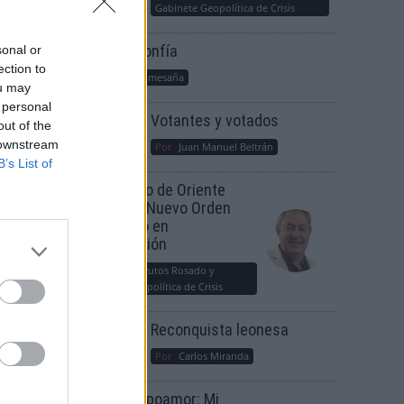
Gabinete Geopolítica de Crisis
Suelta y confía
sonal or
ection to
Por
María Comesaña
ou may
 personal
Votantes y votados
out of the
 downstream
Por
Juan Manuel Beltrán
B’s List of
El Conflicto de Oriente
 por
Medio: Un Nuevo Orden
Autoritario en
opeas
Construcción
Por
Álvaro Frutos Rosado y
Gabinete Geopolítica de Crisis
Reconquista leonesa
Por
Carlos Miranda
Clara Campoamor: Mi