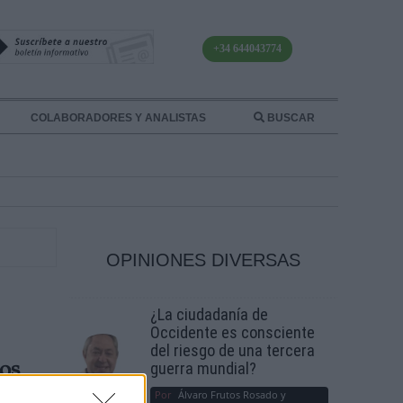
+34 644043774
COLABORADORES Y ANALISTAS
BUSCAR
OPINIONES DIVERSAS
¿La ciudadanía de
Occidente es consciente
del riesgo de una tercera
guerra mundial?
los
Por
Álvaro Frutos Rosado y