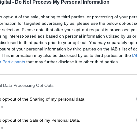
gital -
Do Not Process My Personal Information
Por
Sara Gómez
Más artículos de este autor
to opt-out of the sale, sharing to third parties, or processing of your per
miércoles, 29 de mayo de 2019
formation for targeted advertising by us, please use the below opt-out s
r selection. Please note that after your opt-out request is processed y
eing interest-based ads based on personal information utilized by us or
disclosed to third parties prior to your opt-out. You may separately opt-
losure of your personal information by third parties on the IAB’s list of
. This information may also be disclosed by us to third parties on the
IA
Participants
that may further disclose it to other third parties.
Pedro Sánchez apuesta en Bruselas
la paridad en las instituciones eur
l Data Processing Opt Outs
Por
La Hora Digital
Más artículos de este autor
jueves, 20 de junio de 2019
o opt-out of the Sharing of my personal data.
In
o opt-out of the Sale of my Personal Data.
In