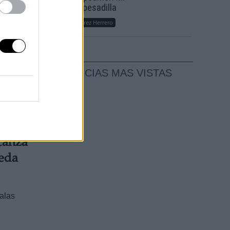
sueño, mi pesadilla
o se
Por
María Pérez Herrero
idad
NOTICIAS MAS VISTAS
lcanza
ueda
alas