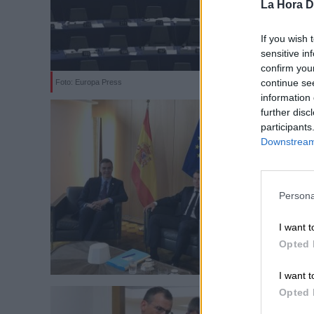
La Hora Di
If you wish 
sensitive in
confirm you
continue se
Foto: Europa Press
information 
further disc
participants
Downstream 
Persona
I want t
Opted 
I want t
Opted 