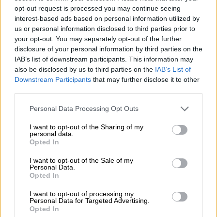
opt-out request is processed you may continue seeing
¿Cómo se pacta con politiqueros?
interest-based ads based on personal information utilized by
Por
María Mir-Rocafort
us or personal information disclosed to third parties prior to
Más artículos de este autor
your opt-out. You may separately opt-out of the further
martes, 4 de junio de 2019
disclosure of your personal information by third parties on the
IAB’s list of downstream participants. This information may
also be disclosed by us to third parties on the
IAB’s List of
Downstream Participants
that may further disclose it to other
third parties.
Personal Data Processing Opt Outs
I want to opt-out of the Sharing of my
personal data.
Opted In
I want to opt-out of the Sale of my
Personal Data.
Opted In
I want to opt-out of processing my
Maragall hace su oferta de pacto a
Personal Data for Targeted Advertising.
Opted In