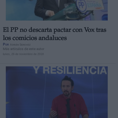
El PP no descarta pactar con Vox tras
Derechos:
los comicios andaluces
Por
Adrián Sánchez
Más artículos de este autor
link
lunes, 26 de noviembre de 2018
Información adicional
link