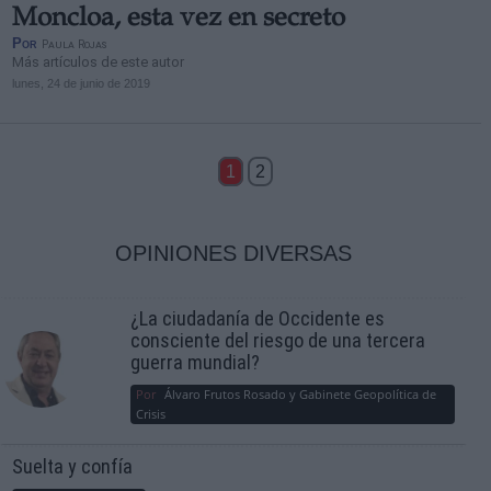
Moncloa, esta vez en secreto
Por
Paula Rojas
Más artículos de este autor
lunes, 24 de junio de 2019
1
2
OPINIONES DIVERSAS
¿La ciudadanía de Occidente es
consciente del riesgo de una tercera
guerra mundial?
Por
Álvaro Frutos Rosado y Gabinete Geopolítica de
Crisis
Suelta y confía