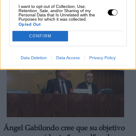
Colau y después paraliza las
I want to opt-out of Collection, Use,
negociaciones
Retention, Sale, and/or Sharing of my
Personal Data that Is Unrelated with the
Por
Paula Rojas
Purposes for which it was collected.
Más artículos de este autor
Opted Out
miércoles, 5 de junio de 2019
CONFIRM
Data Deletion
Data Access
Privacy Policy
Ángel Gabilondo cree que su objetivo