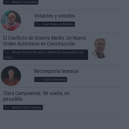
Por
María Comesaña
Votantes y votados
Por
Juan Manuel Beltrán
El Conflicto de Oriente Medio: Un Nuevo
Orden Autoritario en Construcción
Por
Álvaro Frutos Rosado y Gabinete Geopolítica de
Crisis
Reconquista leonesa
Por
Carlos Miranda
Clara Campoamor: Mi sueño, mi
pesadilla
Por
María Pérez Herrero