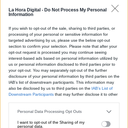
La Hora Digital -
Do Not Process My Personal
Information
If you wish to opt-out of the sale, sharing to third parties, or
processing of your personal or sensitive information for
targeted advertising by us, please use the below opt-out
section to confirm your selection. Please note that after your
opt-out request is processed you may continue seeing
AstraZeneca anuncia una eficacia de
interest-based ads based on personal information utilized by
us or personal information disclosed to third parties prior to
su vacuna de entre el 62% y el 90%
your opt-out. You may separately opt-out of the further
Por
Jose Luis Martín
disclosure of your personal information by third parties on the
Más artículos de este autor
IAB’s list of downstream participants. This information may
lunes, 23 de noviembre de 2020
also be disclosed by us to third parties on the
IAB’s List of
Downstream Participants
that may further disclose it to other
third parties.
Personal Data Processing Opt Outs
I want to opt-out of the Sharing of my
personal data.