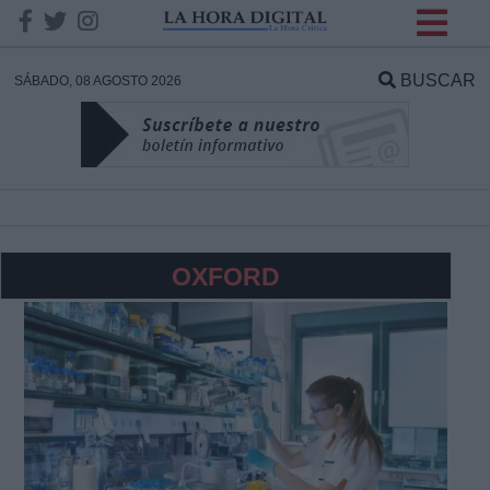
INFORMACION SOBRE LA
PROTECCIÓN DE TUS
BUSCAR
SÁBADO, 08 AGOSTO 2026
DATOS
Responsable:
Finalidad:
OXFORD
Datos tratados:
Legitimación:
Destinatarios: