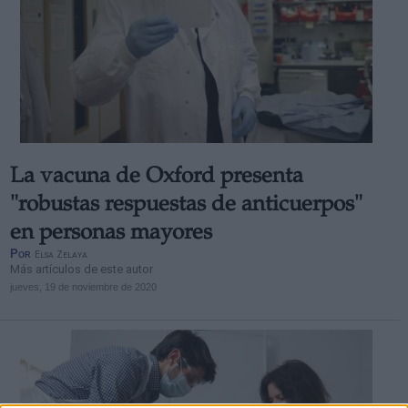
La vacuna de Oxford presenta
"robustas respuestas de anticuerpos"
en personas mayores
Por
Elsa Zelaya
Más artículos de este autor
jueves, 19 de noviembre de 2020