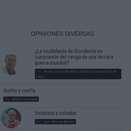
OPINIONES DIVERSAS
¿La ciudadanía de Occidente es
consciente del riesgo de una tercera
guerra mundial?
Por
Álvaro Frutos Rosado y Gabinete Geopolítica de
Crisis
Suelta y confía
Por
María Comesaña
Votantes y votados
Por
Juan Manuel Beltrán