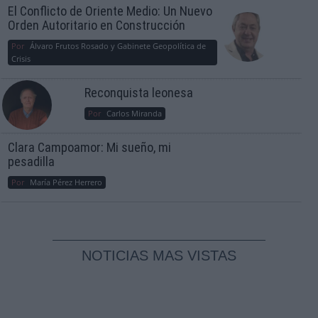
El Conflicto de Oriente Medio: Un Nuevo
Orden Autoritario en Construcción
Por
Álvaro Frutos Rosado y Gabinete Geopolítica de
Crisis
Reconquista leonesa
Por
Carlos Miranda
Clara Campoamor: Mi sueño, mi
pesadilla
Por
María Pérez Herrero
NOTICIAS MAS VISTAS