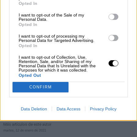
Opted In
I want to opt-out of the Sale of my
Personal Data.
Opted In
I want to opt-out of processing my
Personal Data for Targeted Advertising.
Opted In
Vacuna Covid-19. Foto: Europa Press.
I want to opt-out of Collection, Use,
España recibe las primeras 35.700 dosis
Retention, Sale, and/or Sharing of my
Personal Data that Is Unrelated with the
Purposes for which it was collected.
de la vacuna de Moderna en una
Opted Out
semana donde casi se duplican los
CONFIRM
casos de contagios tras las navidades
Sanidad reporta muy malos datos. Una incidencia
acumulada de 435,62, los positivos en las últimas dos
semanas alcanzan la cifra de 61.422, mientras que los
Data Deletion
Data Access
Privacy Policy
fallecimientos rondan los 400.
Por
Redacción La Hora Digital
Más artículos de este autor
martes, 12 de enero de 2021