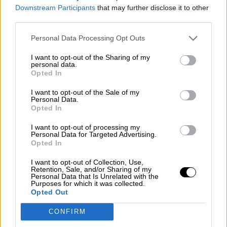
Downstream Participants
that may further disclose it to other
third parties.
Personal Data Processing Opt Outs
I want to opt-out of the Sharing of my
Alex O’Dogherty llega a Getafe con su
personal data.
Opted In
monólogo de humor ‘
Imbécil
I want to opt-out of the Sale of my
(Midiendo las palabras)
’
Personal Data.
Por
Lydia Navarro
Opted In
Más artículos de este autor
miércoles, 4 de noviembre de 2020
I want to opt-out of processing my
Personal Data for Targeted Advertising.
Opted In
I want to opt-out of Collection, Use,
Retention, Sale, and/or Sharing of my
Personal Data that Is Unrelated with the
Purposes for which it was collected.
OPINIONES DIVERSAS
Opted Out
CONFIRM
¿La ciudadanía de Occidente es