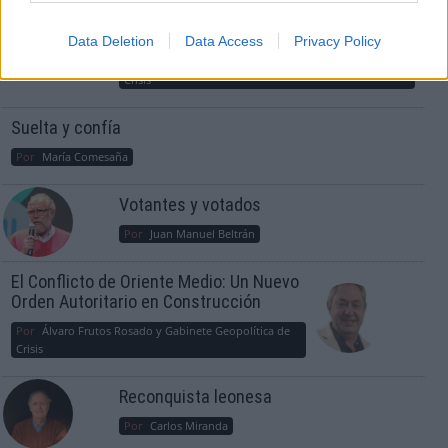
consciente del riesgo de una tercera
guerra mundial?
Data Deletion
Data Access
Privacy Policy
Por
Álvaro Frutos Rosado y Gabinete Geopolítica de
Crisis
Suelta y confía
Por
María Comesaña
Votantes y votados
Por
Juan Manuel Beltrán
El Conflicto de Oriente Medio: Un Nuevo
Orden Autoritario en Construcción
Por
Álvaro Frutos Rosado y Gabinete Geopolítica de
Crisis
Reconquista leonesa
Por
Carlos Miranda