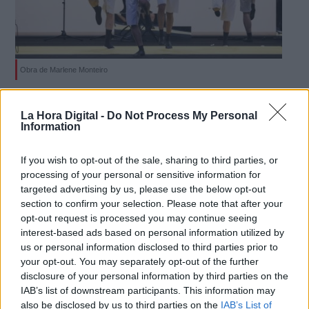
Obra de Marlene Monteiro
Qué hacer en Madrid este fin de
La Hora Digital -
Do Not Process My Personal
semana
Information
Por
Adriana Rocha
Más artículos de este autor
If you wish to opt-out of the sale, sharing to third parties, or
viernes, 18 de enero de 2019
processing of your personal or sensitive information for
targeted advertising by us, please use the below opt-out
section to confirm your selection. Please note that after your
opt-out request is processed you may continue seeing
interest-based ads based on personal information utilized by
us or personal information disclosed to third parties prior to
your opt-out. You may separately opt-out of the further
disclosure of your personal information by third parties on the
IAB’s list of downstream participants. This information may
also be disclosed by us to third parties on the
IAB’s List of