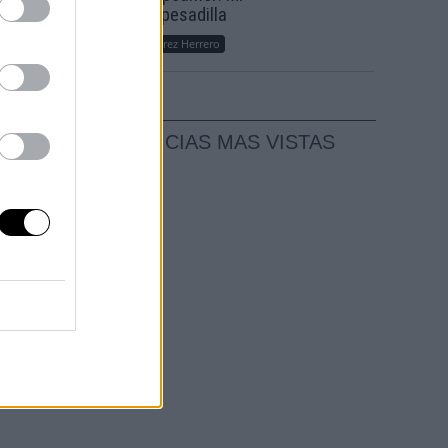
sueño, mi pesadilla
Por
María Pérez Herrero
ás
NOTICIAS MAS VISTAS
en su
ad