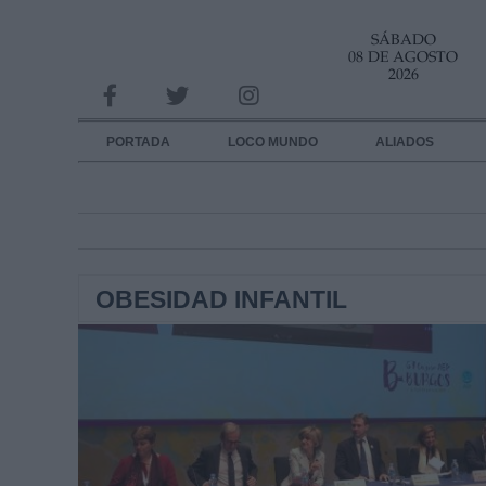
SÁBADO
INFORMACION SOBRE LA PROTECCIÓN DE TUS DATOS
08 DE AGOSTO
2026
Responsable:
Finalidad:
PORTADA
LOCO MUNDO
ALIADOS
Datos tratados:
Legitimación:
Destinatarios:
OBESIDAD INFANTIL
Derechos:
link
Información adicional
link