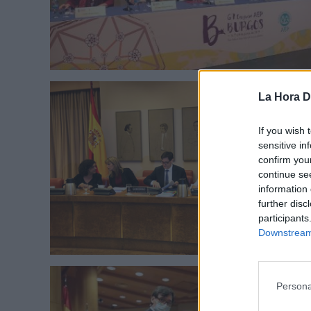
La Hora Di
If you wish 
sensitive in
confirm you
continue se
information 
further disc
participants
Downstream 
Persona