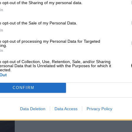
o opt-out of the Sharing of my personal data.
apuesta por un modelo con más
In
prevención, más salud pública y m
o opt-out of the Sale of my Personal Data.
cercanía
In
Por
Andrea Chaparro Cayuela
Más artículos de este autor
to opt-out of processing my Personal Data for Targeted
miércoles, 24 de junio de 2020
ing.
In
o opt-out of Collection, Use, Retention, Sale, and/or Sharing
ersonal Data that Is Unrelated with the Purposes for which it
lected.
Out
El Ministerio de Consumo avanza 
CONFIRM
plan de actuación contra la obesid
infantil
Por
Data Deletion
Data Access
Privacy Policy
Redacción La Hora Digital
Más artículos de este autor
lunes, 19 de octubre de 2020