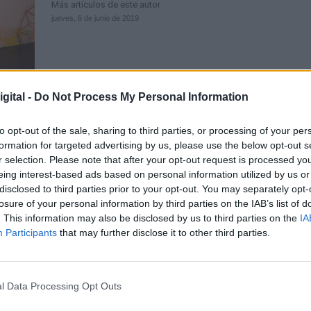
Más artículos de este autor
jueves, 6 de junio de 2019
gital -
Do Not Process My Personal Information
Illa anuncia un Plan Integral de
to opt-out of the sale, sharing to third parties, or processing of your per
formation for targeted advertising by us, please use the below opt-out s
Reducción del Tabaquismo y Contr
r selection. Please note that after your opt-out request is processed y
Obesidad Infantil
eing interest-based ads based on personal information utilized by us or
disclosed to third parties prior to your opt-out. You may separately opt-
Por
Marisa Prieto
Más artículos de este autor
losure of your personal information by third parties on the IAB’s list of
viernes, 28 de febrero de 2020
. This information may also be disclosed by us to third parties on the
IA
Participants
that may further disclose it to other third parties.
l Data Processing Opt Outs
Sanidad se prepara para el futuro y