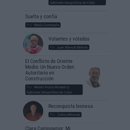
Gabinete Geopolítica de Crisis
Suelta y confía
Por
María Comesaña
Votantes y votados
Por
Juan Manuel Beltrán
El Conflicto de Oriente
Medio: Un Nuevo Orden
Autoritario en
Construcción
Por
Álvaro Frutos Rosado y
Gabinete Geopolítica de Crisis
Reconquista leonesa
Por
Carlos Miranda
Clara Campoamor: Mi