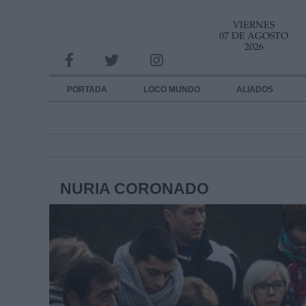
VIERNES
INFORMACION SOBRE LA PROTECCIÓN DE TUS DATOS
07 DE AGOSTO
2026
Responsable:
Finalidad:
PORTADA
LOCO MUNDO
ALIADOS
Datos tratados:
Legitimación:
Destinatarios:
NURIA CORONADO
Derechos:
link
Información adicional
link