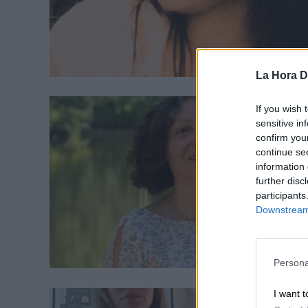
La Hora Di
If you wish 
sensitive in
confirm you
continue se
information 
further disc
participants
Downstream 
Persona
I want t