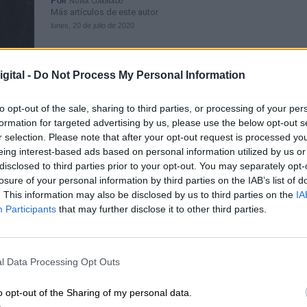
Por
Nuria Coronado
Más artículos de este autor
lunes, 20 de julio de 2020
gital -
Do Not Process My Personal Information
“Educar a niñas y niños libres de
to opt-out of the sale, sharing to third parties, or processing of your per
formation for targeted advertising by us, please use the below opt-out s
imposiciones sexistas es el mejor
r selection. Please note that after your opt-out request is processed y
tratamiento preventivo para la disf
eing interest-based ads based on personal information utilized by us or
disclosed to third parties prior to your opt-out. You may separately opt-
de género”
losure of your personal information by third parties on the IAB’s list of
Entrevista a Elizabeth Tarrío, médica del Servicio de
. This information may also be disclosed by us to third parties on the
IA
Urgencias Canario e integrante del grupo de Salud, 
Participants
that may further disclose it to other third parties.
y detransiciones de la Alianza Contra el Borrado de 
Mujeres
Por
Nuria Coronado
Más artículos de este autor
l Data Processing Opt Outs
jueves, 6 de agosto de 2020
o opt-out of the Sharing of my personal data.