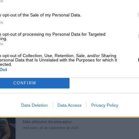
In
“Las feministas no estamos en cont
las personas transexuales sino de l
o opt-out of the Sale of my Personal Data.
In
leyes de identidad de género que
socavan los derechos de las mujere
to opt-out of processing my Personal Data for Targeted
ing.
Entrevista a Paula Fraga,
jurista y feminista aboli
In
Por
Nuria Coronado
Más artículos de este autor
o opt-out of Collection, Use, Retention, Sale, and/or Sharing
viernes, 7 de agosto de 2020
ersonal Data that Is Unrelated with the Purposes for which it
lected.
Out
CONFIRM
La furia de las mexicanas que quie
Data Deletion
Data Access
Privacy Policy
romper el patriarcado
Por
Nuria Coronado
Más artículos de este autor
miércoles, 16 de septiembre de 2020