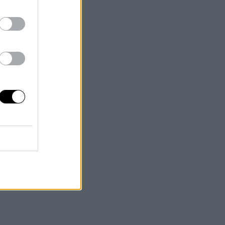
ra de
as
s”
cionista
ren