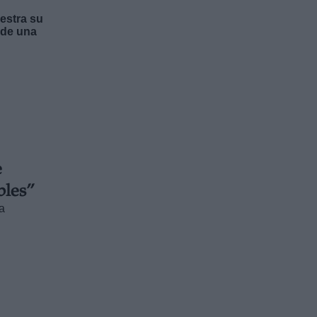
estra su
 de una
e
bles”
ta