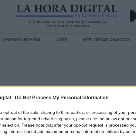
LABERINTO ESPAÑOL
ARTE
INTELIGENCIA COLECTIVA
gital -
Do Not Process My Personal Information
to opt-out of the sale, sharing to third parties, or processing of your per
formation for targeted advertising by us, please use the below opt-out s
Las mujeres, protagonistas de los
r selection. Please note that after your opt-out request is processed y
premios Planeta 2018
eing interest-based ads based on personal information utilized by us or