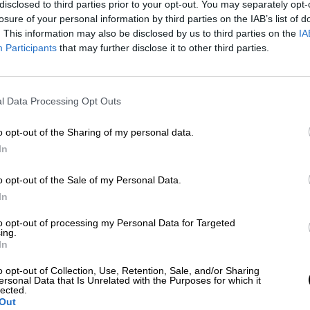
Por
Paula Rojas
disclosed to third parties prior to your opt-out. You may separately opt-
Más artículos de este autor
losure of your personal information by third parties on the IAB’s list of
martes, 16 de octubre de 2018
. This information may also be disclosed by us to third parties on the
IA
Participants
that may further disclose it to other third parties.
l Data Processing Opt Outs
o opt-out of the Sharing of my personal data.
In
Celaá hace entrega de la Gran Cruz
Orden Civil de Alfonso X el Sabio
o opt-out of the Sale of my Personal Data.
Por
Sara Gómez
In
Más artículos de este autor
jueves, 28 de marzo de 2019
to opt-out of processing my Personal Data for Targeted
ing.
In
o opt-out of Collection, Use, Retention, Sale, and/or Sharing
ersonal Data that Is Unrelated with the Purposes for which it
lected.
Out