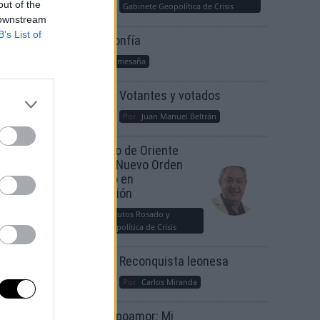
out of the
Gabinete Geopolítica de Crisis
 downstream
B’s List of
Suelta y confía
Por
María Comesaña
Votantes y votados
Por
Juan Manuel Beltrán
El Conflicto de Oriente
 de la
Medio: Un Nuevo Orden
Autoritario en
Construcción
Por
Álvaro Frutos Rosado y
Gabinete Geopolítica de Crisis
Reconquista leonesa
Por
Carlos Miranda
Clara Campoamor: Mi