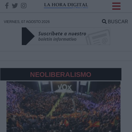
INFORMACION SOBRE LA
PROTECCIÓN DE TUS
BUSCAR
VIERNES, 07 AGOSTO 2026
DATOS
Responsable:
Finalidad:
NEOLIBERALISMO
Datos tratados:
Legitimación:
Destinatarios: