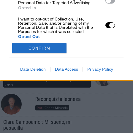
Personal Data for Targeted Advertising.
Crisis
Opted In
Suelta y confía
I want to opt-out of Collection, Use,
Retention, Sale, and/or Sharing of my
Personal Data that Is Unrelated with the
Por
María Comesaña
Purposes for which it was collected.
Opted Out
Votantes y votados
CONFIRM
Por
Juan Manuel Beltrán
El Conflicto de Oriente Medio: Un Nuevo
Data Deletion
Data Access
Privacy Policy
Orden Autoritario en Construcción
Por
Álvaro Frutos Rosado y Gabinete Geopolítica de
Crisis
Reconquista leonesa
Por
Carlos Miranda
Clara Campoamor: Mi sueño, mi
pesadilla