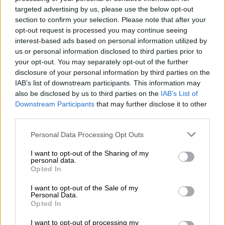
targeted advertising by us, please use the below opt-out
section to confirm your selection. Please note that after your
opt-out request is processed you may continue seeing
interest-based ads based on personal information utilized by
Biden: el inesperado enterrador de la
us or personal information disclosed to third parties prior to
revolución neoconservadora
your opt-out. You may separately opt-out of the further
disclosure of your personal information by third parties on the
Por
Juan Antonio Sacaluga
Más artículos de este autor
IAB’s list of downstream participants. This information may
jueves, 8 de abril de 2021
also be disclosed by us to third parties on the
IAB’s List of
Downstream Participants
that may further disclose it to other
third parties.
Personal Data Processing Opt Outs
I want to opt-out of the Sharing of my
OPINIONES DIVERSAS
personal data.
Opted In
I want to opt-out of the Sale of my
¿La ciudadanía de Occidente es
Personal Data.
consciente del riesgo de una tercera
Opted In
guerra mundial?
I want to opt-out of processing my
Por
Álvaro Frutos Rosado y Gabinete Geopolítica de