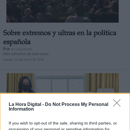
Sobre extremos y ultras en la política
Derechos:
española
Por
Alí Calatayud
Más artículos de este autor
link
martes, 15 de enero de 2019
Información adicional
link
La Hora Digital -
Do Not Process My Personal
Information
If you wish to opt-out of the sale, sharing to third parties, or
processing of your personal or sensitive information for