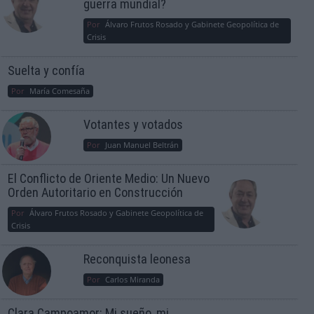
guerra mundial?
Por
Álvaro Frutos Rosado y Gabinete Geopolítica de
Crisis
Suelta y confía
Por
María Comesaña
Votantes y votados
Por
Juan Manuel Beltrán
El Conflicto de Oriente Medio: Un Nuevo
Orden Autoritario en Construcción
Por
Álvaro Frutos Rosado y Gabinete Geopolítica de
Crisis
Reconquista leonesa
Por
Carlos Miranda
Clara Campoamor: Mi sueño, mi