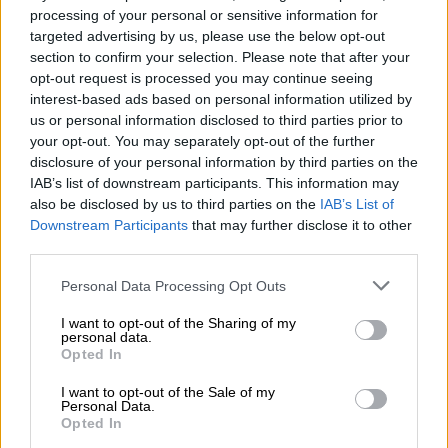
processing of your personal or sensitive information for
targeted advertising by us, please use the below opt-out
section to confirm your selection. Please note that after your
opt-out request is processed you may continue seeing
interest-based ads based on personal information utilized by
Concha Mayordomo reivindica a 151
us or personal information disclosed to third parties prior to
mujeres artistas "invisibilizadas" en
your opt-out. You may separately opt-out of the further
disclosure of your personal information by third parties on the
una exposición en Alcobendas
IAB’s list of downstream participants. This information may
Por
Álvaro Secilla
also be disclosed by us to third parties on the
IAB’s List of
Más artículos de este autor
Downstream Participants
that may further disclose it to other
lunes, 17 de febrero de 2020
third parties.
Personal Data Processing Opt Outs
I want to opt-out of the Sharing of my
personal data.
Opted In
I want to opt-out of the Sale of my
Personal Data.
Opted In