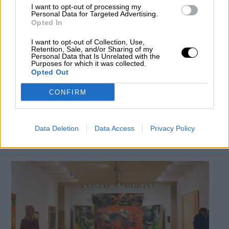
I want to opt-out of processing my
Personal Data for Targeted Advertising.
Opted In
I want to opt-out of Collection, Use,
Retention, Sale, and/or Sharing of my
Personal Data that Is Unrelated with the
Cierran el Prado, el Reina Sofía, el
Purposes for which it was collected.
Opted Out
Thyssen, la Filmoteca y los centros
dependientes del ministerio de cultura
CONFIRM
por la crisis del coronavirus.
Por
Patricia Arredondo
Más artículos de este autor
Data Deletion
Data Access
Privacy Policy
jueves, 12 de marzo de 2020