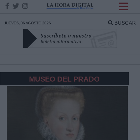
INFORMACION SOBRE LA
PROTECCIÓN DE TUS
BUSCAR
JUEVES, 06 AGOSTO 2026
DATOS
Responsable:
Finalidad:
MUSEO DEL PRADO
Datos tratados:
Legitimación:
Destinatarios: