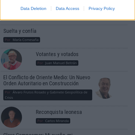
guerra mundial?
Data Deletion
Data Access
Privacy Policy
Por
Álvaro Frutos Rosado y Gabinete Geopolítica de
Crisis
Suelta y confía
Por
María Comesaña
Votantes y votados
Por
Juan Manuel Beltrán
El Conflicto de Oriente Medio: Un Nuevo
Orden Autoritario en Construcción
Por
Álvaro Frutos Rosado y Gabinete Geopolítica de
Crisis
Reconquista leonesa
Por
Carlos Miranda