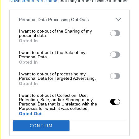
Downstream Participants
that may further disclose it to other
third parties.
Personal Data Processing Opt Outs
El Museo Nacional de Escultura
I want to opt-out of the Sharing of my
personal data.
presenta la primera gran exposición de
Opted In
Berruguete que saldrá fuera de España
I want to opt-out of the Sale of my
Por
Personal Data.
Álvaro Madrid
Más artículos de este autor
Opted In
miércoles, 9 de octubre de 2019
I want to opt-out of processing my
Personal Data for Targeted Advertising.
Opted In
I want to opt-out of Collection, Use,
Retention, Sale, and/or Sharing of my
Personal Data that Is Unrelated with the
Purposes for which it was collected.
OPINIONES DIVERSAS
Opted Out
CONFIRM
¿La ciudadanía de Occidente es
consciente del riesgo de una tercera