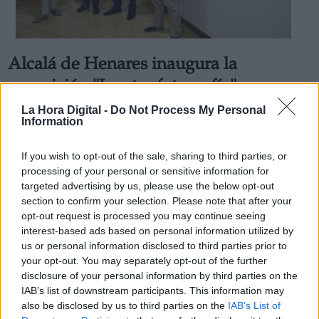
Alcalá de Henares inaugura la
exposición "La otra fotografía" en
Santa María La Rica
La Hora Digital -
Do Not Process My Personal
Information
Por
Aida Martín
Más artículos de este autor
viernes, 12 de julio de 2019
If you wish to opt-out of the sale, sharing to third parties, or
processing of your personal or sensitive information for
targeted advertising by us, please use the below opt-out
section to confirm your selection. Please note that after your
opt-out request is processed you may continue seeing
interest-based ads based on personal information utilized by
us or personal information disclosed to third parties prior to
your opt-out. You may separately opt-out of the further
disclosure of your personal information by third parties on the
IAB’s list of downstream participants. This information may
also be disclosed by us to third parties on the
IAB’s List of