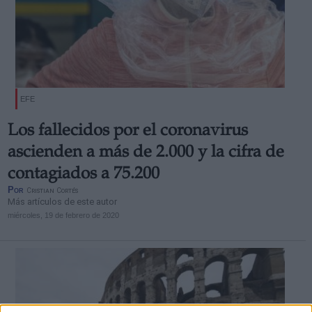
EFE
Los fallecidos por el coronavirus
ascienden a más de 2.000 y la cifra de
contagiados a 75.200
Por
Cristian Cortés
Más artículos de este autor
miércoles, 19 de febrero de 2020