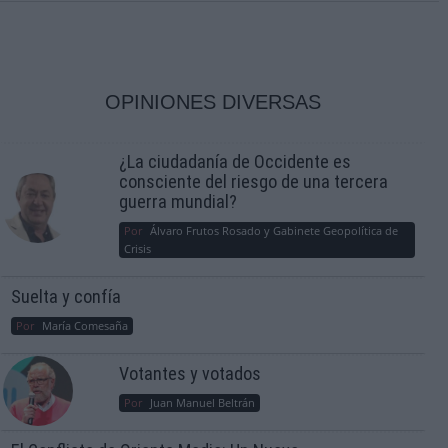
OPINIONES DIVERSAS
¿La ciudadanía de Occidente es
consciente del riesgo de una tercera
guerra mundial?
Por
Álvaro Frutos Rosado y Gabinete Geopolítica de
Crisis
Suelta y confía
Por
María Comesaña
Votantes y votados
Por
Juan Manuel Beltrán