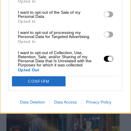
Opted In
I want to opt-out of the Sale of my
Personal Data.
Opted In
I want to opt-out of processing my
Personal Data for Targeted Advertising.
Opted In
I want to opt-out of Collection, Use,
Retention, Sale, and/or Sharing of my
Se prohíben los velatorios y se
Personal Data that Is Unrelated with the
Purposes for which it was collected.
restringe su acceso a tres las personas
Opted Out
Por
Miriam Rosco
Más artículos de este autor
CONFIRM
lunes, 30 de marzo de 2020
Data Deletion
Data Access
Privacy Policy