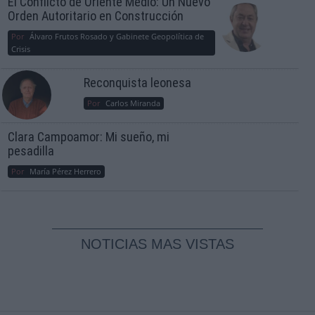
El Conflicto de Oriente Medio: Un Nuevo
Orden Autoritario en Construcción
Por
Álvaro Frutos Rosado y Gabinete Geopolítica de
Crisis
Reconquista leonesa
Por
Carlos Miranda
Clara Campoamor: Mi sueño, mi
pesadilla
Por
María Pérez Herrero
NOTICIAS MAS VISTAS