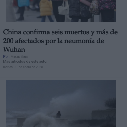
China confirma seis muertos y más de
Derechos:
200 afectados por la neumonía de
Wuhan
link
Por
Miriam Rosco
Información adicional
Más artículos de este autor
link
martes, 21 de enero de 2020