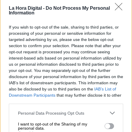
La Hora Digital -
Do Not Process My Personal
Information
If you wish to opt-out of the sale, sharing to third parties, or
processing of your personal or sensitive information for
targeted advertising by us, please use the below opt-out
section to confirm your selection. Please note that after your
opt-out request is processed you may continue seeing
Italia no da abasto para enterrar a sus
interest-based ads based on personal information utilized by
us or personal information disclosed to third parties prior to
muertos en el norte y ve inevitable
your opt-out. You may separately opt-out of the further
prolongar el confinamiento
disclosure of your personal information by third parties on the
Por
IAB’s list of downstream participants. This information may
Miriam Rosco
Más artículos de este autor
also be disclosed by us to third parties on the
IAB’s List of
jueves, 19 de marzo de 2020
Downstream Participants
that may further disclose it to other
third parties.
Personal Data Processing Opt Outs
I want to opt-out of the Sharing of my
personal data.