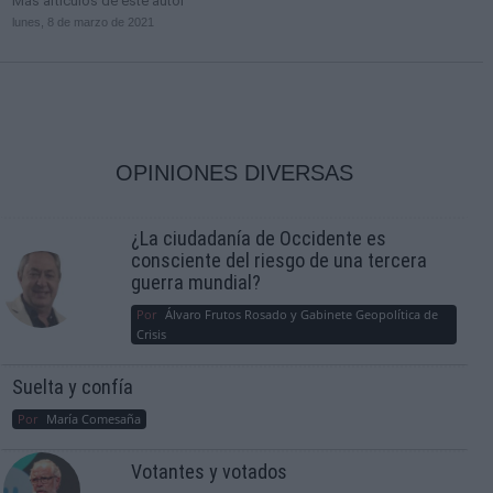
Más artículos de este autor
lunes, 8 de marzo de 2021
OPINIONES DIVERSAS
¿La ciudadanía de Occidente es
consciente del riesgo de una tercera
guerra mundial?
Por
Álvaro Frutos Rosado y Gabinete Geopolítica de
Crisis
Suelta y confía
Por
María Comesaña
Votantes y votados