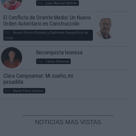
Por
Juan Manuel Beltrán
El Conflicto de Oriente Medio: Un Nuevo
Orden Autoritario en Construcción
Por
Álvaro Frutos Rosado y Gabinete Geopolítica de
Crisis
Reconquista leonesa
Por
Carlos Miranda
Clara Campoamor: Mi sueño, mi
pesadilla
Por
María Pérez Herrero
NOTICIAS MAS VISTAS