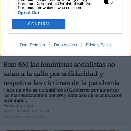
Personal Data that Is Unrelated with the
Purposes for which it was collected.
Opted Out
CONFIRM
Data Deletion
Data Access
Privacy Policy
Las feministas socialistas este ano no se manifiestan en la calle por respeto y
responsabilidad ante la pandemia
Este 8M las feministas socialistas no
salen a la calle por solidaridad y
respeto a las víctimas de la pandemia
Hace un año se culpabilizó al Gobierno por autorizar
las manifestaciones del 8M y este año se le acusa por
prohibirlas.
Por
La Hora Digital
Más artículos de este autor
viernes, 5 de marzo de 2021