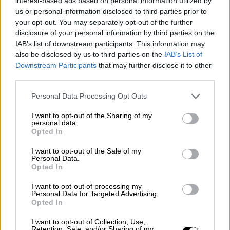
interest-based ads based on personal information utilized by
us or personal information disclosed to third parties prior to
your opt-out. You may separately opt-out of the further
disclosure of your personal information by third parties on the
IAB’s list of downstream participants. This information may
also be disclosed by us to third parties on the
IAB’s List of
Downstream Participants
that may further disclose it to other
third parties.
Personal Data Processing Opt Outs
I want to opt-out of the Sharing of my
personal data.
El veto a la TERF
Opted In
Por
Sara Lauper
Más artículos de este autor
I want to opt-out of the Sale of my
Personal Data.
lunes, 22 de febrero de 2021
Opted In
I want to opt-out of processing my
Personal Data for Targeted Advertising.
Opted In
I want to opt-out of Collection, Use,
Retention, Sale, and/or Sharing of my