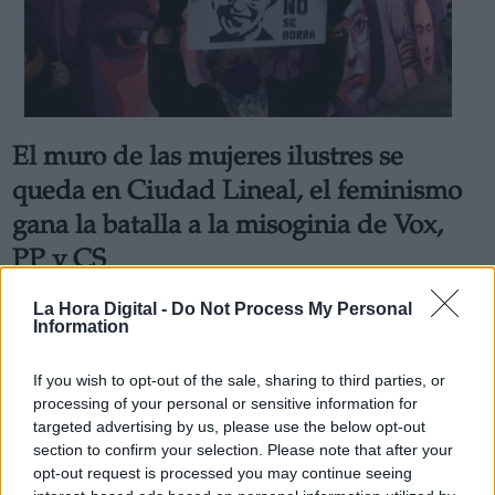
El muro de las mujeres ilustres se
queda en Ciudad Lineal, el feminismo
gana la batalla a la misoginia de Vox,
PP y CS
El movimiento vecinal y político logra mantener el
mural feminista en el polideportivo de Ciudad Lineal
La Hora Digital -
Do Not Process My Personal
Information
que iba a ser retirado bajo propuesta de Vox con el
apoyo de PP y Ciudadanos
Por
Marina Pastor
If you wish to opt-out of the sale, sharing to third parties, or
Más artículos de este autor
processing of your personal or sensitive information for
miércoles, 27 de enero de 2021
targeted advertising by us, please use the below opt-out
section to confirm your selection. Please note that after your
opt-out request is processed you may continue seeing