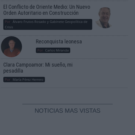
El Conflicto de Oriente Medio: Un Nuevo
Orden Autoritario en Construcción
Por
Álvaro Frutos Rosado y Gabinete Geopolítica de
Crisis
Reconquista leonesa
Por
Carlos Miranda
Clara Campoamor: Mi sueño, mi
pesadilla
Por
María Pérez Herrero
NOTICIAS MAS VISTAS