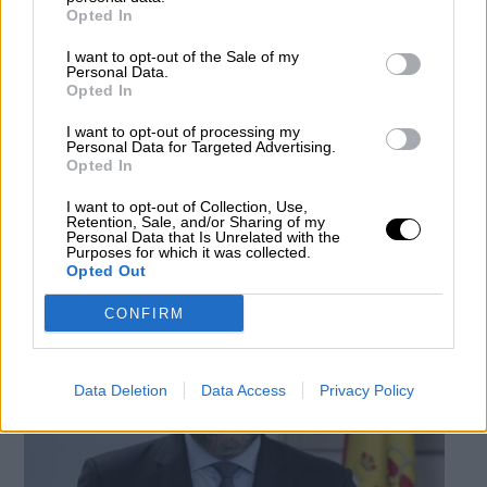
Opted In
I want to opt-out of the Sale of my
Personal Data.
Opted In
Moncloa afirma que el reparto de
I want to opt-out of processing my
mascarillas
“se está desarrollando con
Personal Data for Targeted Advertising.
Opted In
normalidad por los agentes”
Por
Andrea Chaparro Cayuela
I want to opt-out of Collection, Use,
Más artículos de este autor
Retention, Sale, and/or Sharing of my
Personal Data that Is Unrelated with the
lunes, 13 de abril de 2020
Purposes for which it was collected.
Opted Out
CONFIRM
Data Deletion
Data Access
Privacy Policy