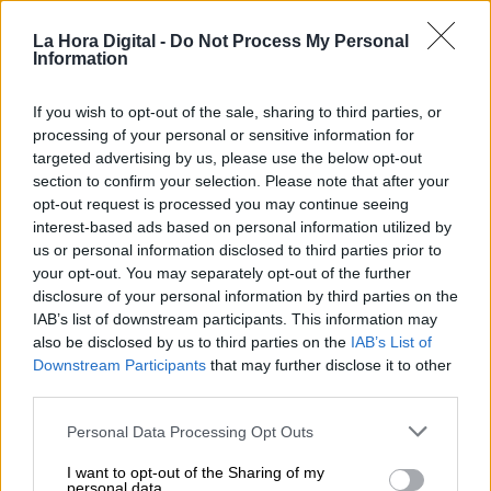
La Hora Digital -
Do Not Process My Personal
Information
La Secretaría de Estado de
If you wish to opt-out of the sale, sharing to third parties, or
Comunicación organiza junto a la
processing of your personal or sensitive information for
targeted advertising by us, please use the below opt-out
prensa un nuevo sistema de preguntas
section to confirm your selection. Please note that after your
Por
Álvaro Secilla
opt-out request is processed you may continue seeing
Más artículos de este autor
interest-based ads based on personal information utilized by
jueves, 2 de abril de 2020
us or personal information disclosed to third parties prior to
your opt-out. You may separately opt-out of the further
disclosure of your personal information by third parties on the
IAB’s list of downstream participants. This information may
also be disclosed by us to third parties on the
IAB’s List of
Downstream Participants
that may further disclose it to other
third parties.
Personal Data Processing Opt Outs
I want to opt-out of the Sharing of my
personal data.