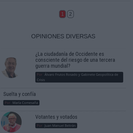
1
2
OPINIONES DIVERSAS
¿La ciudadanía de Occidente es
consciente del riesgo de una tercera
guerra mundial?
Por
Álvaro Frutos Rosado y Gabinete Geopolítica de
Crisis
Suelta y confía
Por
María Comesaña
Votantes y votados
Por
Juan Manuel Beltrán