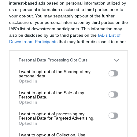
interest-based ads based on personal information utilized by
us or personal information disclosed to third parties prior to
your opt-out. You may separately opt-out of the further
disclosure of your personal information by third parties on the
IAB’s list of downstream participants. This information may
also be disclosed by us to third parties on the
IAB’s List of
Downstream Participants
that may further disclose it to other
third parties.
Personal Data Processing Opt Outs
I want to opt-out of the Sharing of my
personal data.
Opted In
El Ejecutivo llega a un acuerdo para
I want to opt-out of the Sale of my
Personal Data.
desconvocar los paros de los
Opted In
transportistas
I want to opt-out of processing my
El pasado viernes, la ministra de Transportes, Movilidad y
Personal Data for Targeted Advertising.
Agenda Urbana, Raquel Sánchez, hacía pública su
Opted In
satisfacción con el acuerdo alcanzado con el Comité
Nacional de Transporte por Carretera (CNTC)
I want to opt-out of Collection, Use,