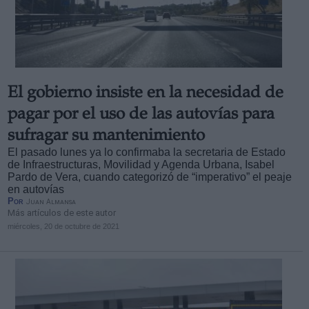
El gobierno insiste en la necesidad de
Derechos:
pagar por el uso de las autovías para
link
sufragar su mantenimiento
Información adicional
El pasado lunes ya lo confirmaba la secretaria de Estado
link
de Infraestructuras, Movilidad y Agenda Urbana, Isabel
Pardo de Vera, cuando categorizó de “imperativo” el peaje
en autovías
Por
Juan Almansa
Más artículos de este autor
miércoles, 20 de octubre de 2021