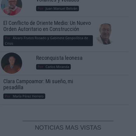
Por
Juan Manuel Beltrán
El Conflicto de Oriente Medio: Un Nuevo
Orden Autoritario en Construcción
Por
Álvaro Frutos Rosado y Gabinete Geopolítica de
Crisis
Reconquista leonesa
Por
Carlos Miranda
Clara Campoamor: Mi sueño, mi
pesadilla
Por
María Pérez Herrero
NOTICIAS MAS VISTAS