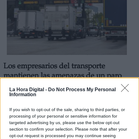
Los empresarios del transporte
mantienen las amenazas de un paro
patronal
La Hora Digital -
Do Not Process My Personal
Este jueves tuvo lugar un encuentro entre el Ministerio de
Information
Transportes, Movilidad y Agenda Urbana, y la patronal del
sector, que pese a la buena sintonía entre ambas partes se
If you wish to opt-out of the sale, sharing to third parties, or
cerró sin un acuerdo
Por
Juan Almansa
processing of your personal or sensitive information for
Más artículos de este autor
targeted advertising by us, please use the below opt-out
viernes, 10 de diciembre de 2021
section to confirm your selection. Please note that after your
opt-out request is processed you may continue seeing