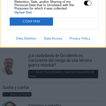
Por
Juan Almansa
Retention, Sale, and/or Sharing of my
Más artículos de este autor
Personal Data that Is Unrelated with the
Purposes for which it was collected.
lunes, 20 de diciembre de 2021
Opted Out
CONFIRM
Data Deletion
Data Access
Privacy Policy
OPINIONES DIVERSAS
¿La ciudadanía de Occidente es
consciente del riesgo de una tercera
guerra mundial?
Por
Álvaro Frutos Rosado y Gabinete Geopolítica de
Crisis
Suelta y confía
Por
María Comesaña
Votantes y votados