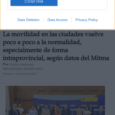
CONFIRM
Data Deletion
Data Access
Privacy Policy
La movilidad en las ciudades vuelve
poco a poco a la normalidad,
especialmente de forma
intraprovincial, según datos del Mitma
Por
Patricia Arredondo
Más artículos de este autor
viernes, 5 de junio de 2020