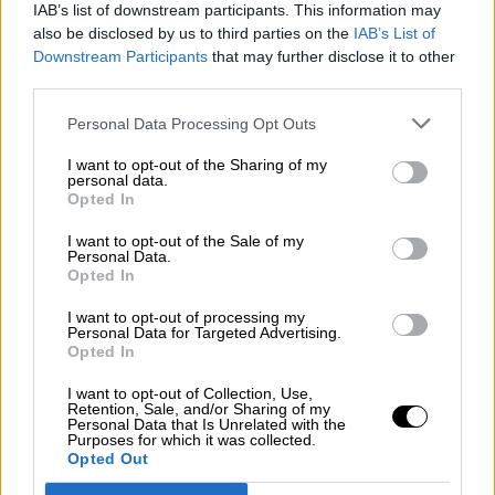
IAB’s list of downstream participants. This information may
also be disclosed by us to third parties on the
IAB’s List of
Downstream Participants
that may further disclose it to other
third parties.
Personal Data Processing Opt Outs
La fase 1 reestablece los vuelos
I want to opt-out of the Sharing of my
comerciales en las Islas Canarias y
personal data.
Opted In
Baleares
Por
Patricia Arredondo
I want to opt-out of the Sale of my
Más artículos de este autor
Personal Data.
Opted In
lunes, 11 de mayo de 2020
I want to opt-out of processing my
Personal Data for Targeted Advertising.
Opted In
I want to opt-out of Collection, Use,
Retention, Sale, and/or Sharing of my
Personal Data that Is Unrelated with the
Purposes for which it was collected.
Opted Out