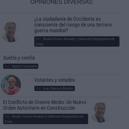
OPINIONES DIVERSAS
¿La ciudadanía de Occidente es
consciente del riesgo de una tercera
guerra mundial?
Por
Álvaro Frutos Rosado y Gabinete Geopolítica de
Crisis
Suelta y confía
Por
María Comesaña
Votantes y votados
Por
Juan Manuel Beltrán
El Conflicto de Oriente Medio: Un Nuevo
Orden Autoritario en Construcción
Por
Álvaro Frutos Rosado y Gabinete Geopolítica de
Crisis