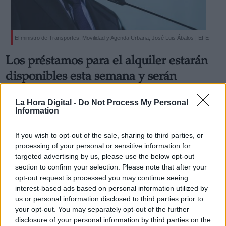
El ministro de Transportes, Movilidad y Agenda Urbana, José Luis Ábalos | EFE
Los préstamos para el alquiler estarán
disponibles esta semana y serán
retroactivos al 1 de abril
La Hora Digital -
Do Not Process My Personal
Por
Cristian Cortés
Information
Más artículos de este autor
martes, 28 de abril de 2020
If you wish to opt-out of the sale, sharing to third parties, or
processing of your personal or sensitive information for
targeted advertising by us, please use the below opt-out
section to confirm your selection. Please note that after your
opt-out request is processed you may continue seeing
interest-based ads based on personal information utilized by
us or personal information disclosed to third parties prior to
your opt-out. You may separately opt-out of the further
disclosure of your personal information by third parties on the