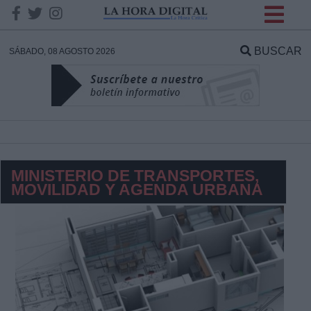
INFORMACION SOBRE LA
PROTECCIÓN DE TUS
BUSCAR
SÁBADO, 08 AGOSTO 2026
DATOS
Responsable:
Finalidad:
MINISTERIO DE TRANSPORTES,
MOVILIDAD Y AGENDA URBANA
Datos tratados:
Legitimación:
Destinatarios: