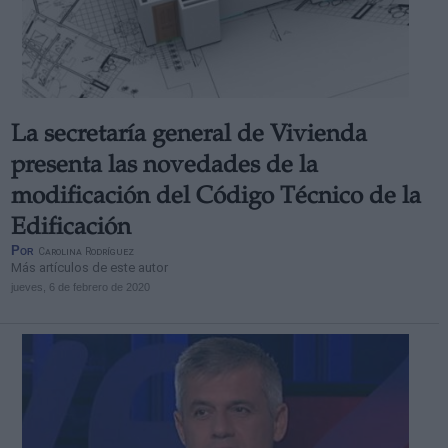
La secretaría general de Vivienda
Derechos:
presenta las novedades de la
link
modificación del Código Técnico de la
Información adicional
Edificación
link
Por
Carolina Rodríguez
Más artículos de este autor
jueves, 6 de febrero de 2020