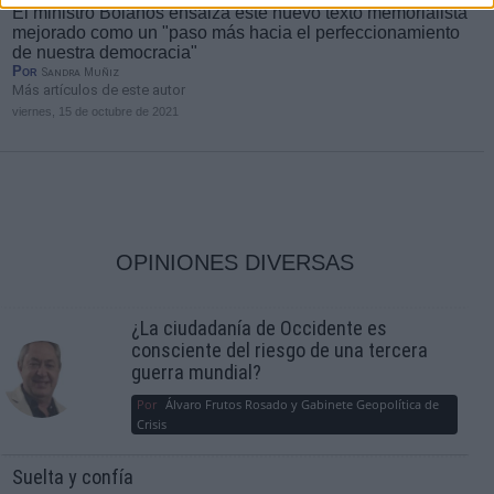
El ministro Bolaños ensalza este nuevo texto memorialista
mejorado como un "paso más hacia el perfeccionamiento
de nuestra democracia"
Por
Sandra Muñiz
Más artículos de este autor
viernes, 15 de octubre de 2021
OPINIONES DIVERSAS
¿La ciudadanía de Occidente es
consciente del riesgo de una tercera
guerra mundial?
Por
Álvaro Frutos Rosado y Gabinete Geopolítica de
Crisis
Suelta y confía