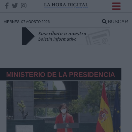
INFORMACION SOBRE LA
PROTECCIÓN DE TUS
BUSCAR
VIERNES, 07 AGOSTO 2026
DATOS
Responsable:
Finalidad:
MINISTERIO DE LA PRESIDENCIA
Datos tratados:
Legitimación:
Destinatarios: