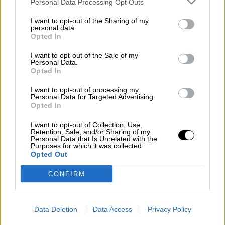
Personal Data Processing Opt Outs
viernes, 23 de julio de 2021
I want to opt-out of the Sharing of my
personal data.
Opted In
I want to opt-out of the Sale of my
Personal Data.
Opted In
I want to opt-out of processing my
Personal Data for Targeted Advertising.
Opted In
I want to opt-out of Collection, Use,
Retention, Sale, and/or Sharing of my
Personal Data that Is Unrelated with the
Purposes for which it was collected.
Opted Out
El ministro de la Presidencia, Relaciones con las Cortes y Memoria
Democrática, Félix Bolaños, interviene en una sesión de control al Gobierno en
el Congreso. Foto: Europa Press
CONFIRM
La Memoria Democrática, mucho más
que una ley para Bolaños: "nos hace
Data Deletion
Data Access
Privacy Policy
mejores como país"