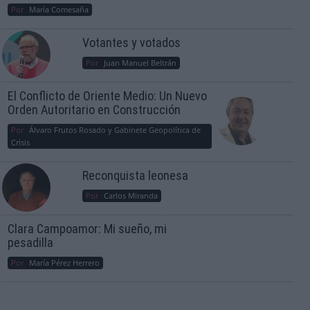
Por
María Comesaña
Votantes y votados
Por
Juan Manuel Beltrán
El Conflicto de Oriente Medio: Un Nuevo
Orden Autoritario en Construcción
Por
Álvaro Frutos Rosado y Gabinete Geopolítica de
Crisis
Reconquista leonesa
Por
Carlos Miranda
Clara Campoamor: Mi sueño, mi
pesadilla
Por
María Pérez Herrero