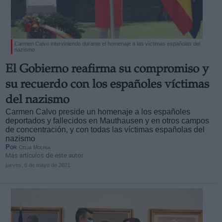
Carmen Calvo interviniendo durante el homenaje a las víctimas españolas del
nazismo
Derechos:
El Gobierno reafirma su compromiso y
su recuerdo con los españoles víctimas
link
del nazismo
Información adicional
Carmen Calvo preside un homenaje a los españoles
link
deportados y fallecidos en Mauthausen y en otros campos
de concentración, y con todas las víctimas españolas del
nazismo
Por
Celia Molina
Más artículos de este autor
jueves, 6 de mayo de 2021