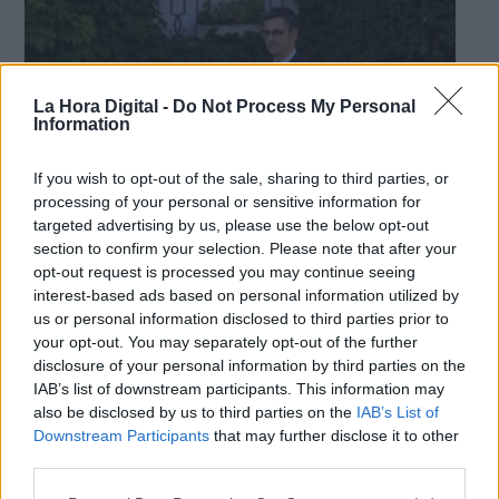
La Hora Digital -
Do Not Process My Personal
Information
If you wish to opt-out of the sale, sharing to third parties, or
processing of your personal or sensitive information for
targeted advertising by us, please use the below opt-out
section to confirm your selection. Please note that after your
opt-out request is processed you may continue seeing
interest-based ads based on personal information utilized by
Félix Bolaños comienza una ronda de
us or personal information disclosed to third parties prior to
your opt-out. You may separately opt-out of the further
contactos con los portavoces
disclosure of your personal information by third parties on the
parlamentarios del Congreso
IAB’s list of downstream participants. This information may
Una de las cuestiones prioritarias es desbloquear la
also be disclosed by us to third parties on the
IAB’s List of
renovación del CGPJ para la que es indispensable el
Downstream Participants
that may further disclose it to other
concurso del Partido Popular
third parties.
Por
Celia Molina
Más artículos de este autor