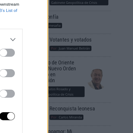
Gabinete Geopolítica de Crisis
 downstream
B’s List of
Suelta y confía
Por
María Comesaña
Votantes y votados
Por
Juan Manuel Beltrán
El Conflicto de Oriente
Medio: Un Nuevo Orden
iezan a
Autoritario en
Construcción
s’
Por
Álvaro Frutos Rosado y
Gabinete Geopolítica de Crisis
Reconquista leonesa
Por
Carlos Miranda
Clara Campoamor: Mi