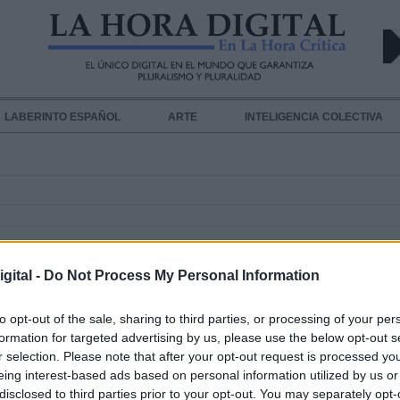
LABERINTO ESPAÑOL
ARTE
INTELIGENCIA COLECTIVA
gital -
Do Not Process My Personal Information
to opt-out of the sale, sharing to third parties, or processing of your per
formation for targeted advertising by us, please use the below opt-out s
El sector del automóvil perderá 18
r selection. Please note that after your opt-out request is processed y
millones debido a la crisis de los c
eing interest-based ads based on personal information utilized by us or
Por
Rodrigo Herrero
disclosed to third parties prior to your opt-out. You may separately opt-