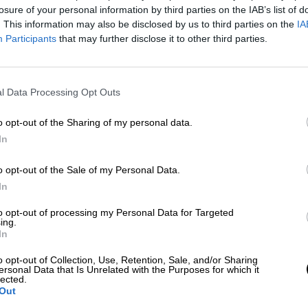
Más artículos de este autor
losure of your personal information by third parties on the IAB’s list of
martes, 28 de septiembre de 2021
. This information may also be disclosed by us to third parties on the
IA
Participants
that may further disclose it to other third parties.
l Data Processing Opt Outs
La segunda mano se instaura como
o opt-out of the Sharing of my personal data.
primera opción por la crisis de
In
microchips
Los problemas con el suministro de microchips emp
o opt-out of the Sale of my Personal Data.
poner en jaque a muchas empresas que miran con
In
preocupación ‘el Fantasma de las Navidades Futura
Por
Juan Almansa
to opt-out of processing my Personal Data for Targeted
Más artículos de este autor
ing.
jueves, 11 de noviembre de 2021
In
o opt-out of Collection, Use, Retention, Sale, and/or Sharing
ersonal Data that Is Unrelated with the Purposes for which it
lected.
Out