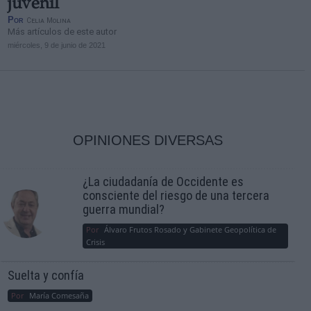
juvenil
Por
Celia Molina
Más artículos de este autor
miércoles, 9 de junio de 2021
OPINIONES DIVERSAS
¿La ciudadanía de Occidente es
consciente del riesgo de una tercera
guerra mundial?
Por
Álvaro Frutos Rosado y Gabinete Geopolítica de
Crisis
Suelta y confía
Por
María Comesaña