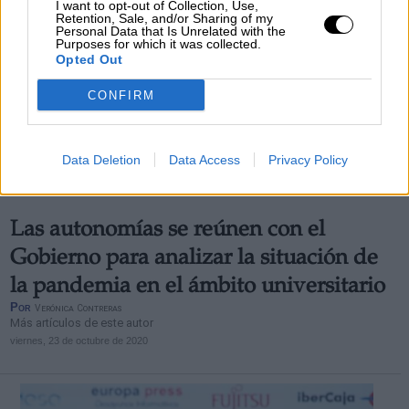
I want to opt-out of Collection, Use,
Retention, Sale, and/or Sharing of my
Personal Data that Is Unrelated with the
Purposes for which it was collected.
Opted Out
CONFIRM
Data Deletion
Data Access
Privacy Policy
Las autonomías se reúnen con el
Gobierno para analizar la situación de
la pandemia en el ámbito universitario
Por
Verónica Contreras
Más artículos de este autor
viernes, 23 de octubre de 2020