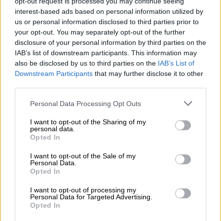
opt-out request is processed you may continue seeing
interest-based ads based on personal information utilized by
us or personal information disclosed to third parties prior to
your opt-out. You may separately opt-out of the further
disclosure of your personal information by third parties on the
IAB’s list of downstream participants. This information may
also be disclosed by us to third parties on the
IAB’s List of
Downstream Participants
that may further disclose it to other
third parties.
(Foto: Boris Johnson en la Cámara de los Comunes - -/House Of Commons via
PA Wire/d / DPA)
Personal Data Processing Opt Outs
Boris Johnson anuncia nuevas medidas
I want to opt-out of the Sharing of my
personal data.
contra el coronavirus durante el
Opted In
crecimiento de la segunda ola
I want to opt-out of the Sale of my
Por
Personal Data.
Marina G.
Más artículos de este autor
Opted In
miércoles, 23 de septiembre de 2020
I want to opt-out of processing my
Personal Data for Targeted Advertising.
Opted In