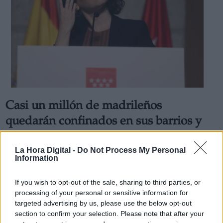
Casi un millón de madrileños
quedarán confinados en sus barrios y
se realizará un millón de test
Por
Verónica Contreras
La Hora Digital -
Do Not Process My Personal
Más artículos de este autor
Information
viernes, 18 de septiembre de 2020
If you wish to opt-out of the sale, sharing to third parties, or
processing of your personal or sensitive information for
targeted advertising by us, please use the below opt-out
section to confirm your selection. Please note that after your