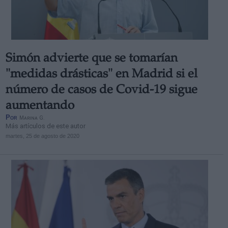
Simón advierte que se tomarían
Derechos:
"medidas drásticas" en Madrid si el
número de casos de Covid-19 sigue
link
aumentando
Información adicional
Por
Marina G.
link
Más artículos de este autor
martes, 25 de agosto de 2020