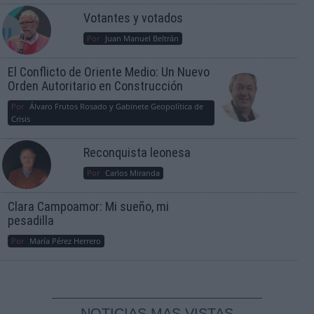
Votantes y votados
Por
Juan Manuel Beltrán
El Conflicto de Oriente Medio: Un Nuevo
Orden Autoritario en Construcción
Por
Álvaro Frutos Rosado y Gabinete Geopolítica de
Crisis
Reconquista leonesa
Por
Carlos Miranda
Clara Campoamor: Mi sueño, mi
pesadilla
Por
María Pérez Herrero
NOTICIAS MAS VISTAS