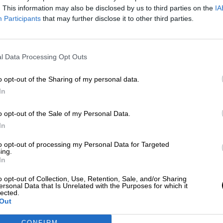
Por
Lourdes Chico
. This information may also be disclosed by us to third parties on the
IA
Más artículos de este autor
Participants
that may further disclose it to other third parties.
viernes, 7 de diciembre de 2018
l Data Processing Opt Outs
o opt-out of the Sharing of my personal data.
In
México estudia pedir la extradición
o opt-out of the Sale of my Personal Data.
autor del atentado de Texas
In
Por
Álvaro Madrid
Más artículos de este autor
to opt-out of processing my Personal Data for Targeted
lunes, 5 de agosto de 2019
ing.
In
o opt-out of Collection, Use, Retention, Sale, and/or Sharing
ersonal Data that Is Unrelated with the Purposes for which it
lected.
Out
CONFIRM