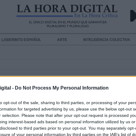
LABERINTO ESPAÑOL
ARTE
INTELIGENCIA COLECTIVA
gital -
Do Not Process My Personal Information
to opt-out of the sale, sharing to third parties, or processing of your per
formation for targeted advertising by us, please use the below opt-out s
Detenido en Brasil Carlos García Ju
r selection. Please note that after your opt-out request is processed y
uno de los autores de la matanza d
eing interest-based ads based on personal information utilized by us or
disclosed to third parties prior to your opt-out. You may separately opt-
Atocha
losure of your personal information by third parties on the IAB’s list of