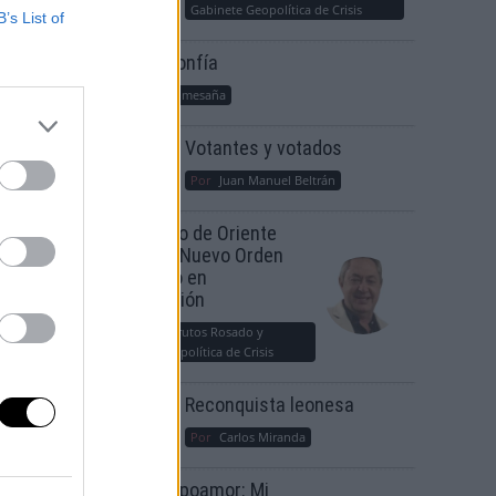
Gabinete Geopolítica de Crisis
B’s List of
Suelta y confía
Por
María Comesaña
Votantes y votados
Por
Juan Manuel Beltrán
 del
El Conflicto de Oriente
Medio: Un Nuevo Orden
Autoritario en
Construcción
Por
Álvaro Frutos Rosado y
Gabinete Geopolítica de Crisis
Reconquista leonesa
Por
Carlos Miranda
Clara Campoamor: Mi