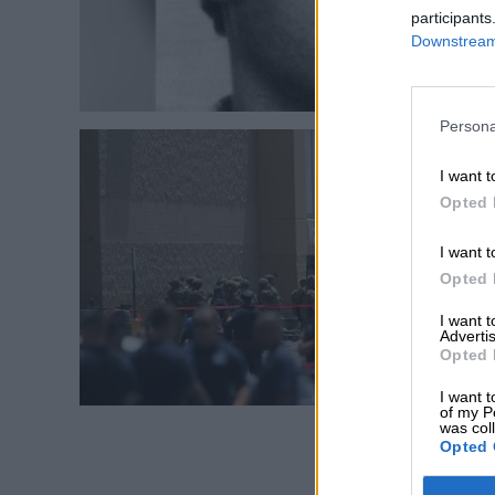
participants
Downstream 
Persona
I want t
Opted 
I want t
Opted 
I want 
Advertis
Opted 
I want t
of my P
was col
Opted 