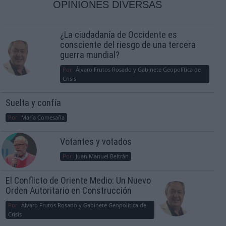
OPINIONES DIVERSAS
¿La ciudadanía de Occidente es
consciente del riesgo de una tercera
guerra mundial?
Por
Álvaro Frutos Rosado y Gabinete Geopolítica de
Crisis
Suelta y confía
Por
María Comesaña
Votantes y votados
Por
Juan Manuel Beltrán
El Conflicto de Oriente Medio: Un Nuevo
Orden Autoritario en Construcción
Por
Álvaro Frutos Rosado y Gabinete Geopolítica de
Crisis