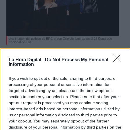
Una imagen del político de ERC preso Oriol Junqueras en el 28 Congreso
Nacional de ERC
La Abogacía del Estado pedirá al TS
La Hora Digital -
Do Not Process My Personal
que reconozca la inmunidad a
Information
Junqueras
If you wish to opt-out of the sale, sharing to third parties, or
Por
Rafa Bernaldo de Quirós
Más artículos de este autor
processing of your personal or sensitive information for
martes, 24 de diciembre de 2019
targeted advertising by us, please use the below opt-out
section to confirm your selection. Please note that after your
opt-out request is processed you may continue seeing
interest-based ads based on personal information utilized by
us or personal information disclosed to third parties prior to
your opt-out. You may separately opt-out of the further
disclosure of your personal information by third parties on the