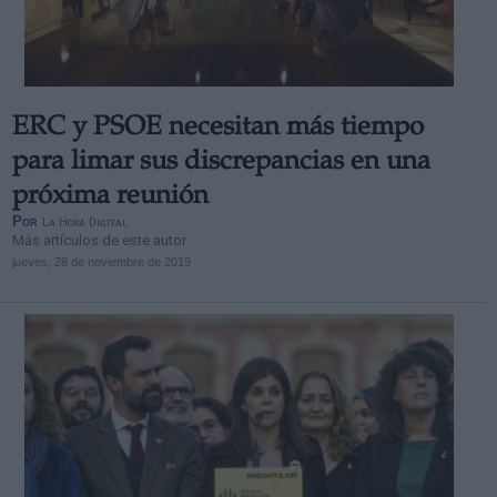
ERC y PSOE necesitan más tiempo
Derechos:
para limar sus discrepancias en una
próxima reunión
link
Por
La Hora Digital
Información adicional
Más artículos de este autor
link
jueves, 28 de noviembre de 2019