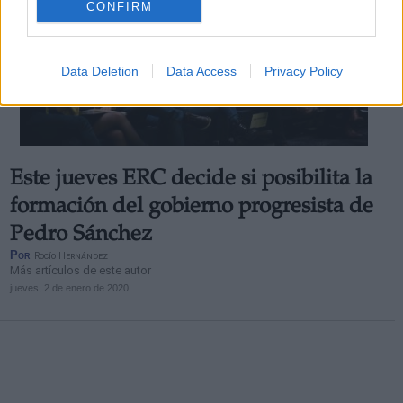
CONFIRM
Data Deletion
Data Access
Privacy Policy
Este jueves ERC decide si posibilita la
formación del gobierno progresista de
Pedro Sánchez
Por
Rocío Hernández
Más artículos de este autor
jueves, 2 de enero de 2020