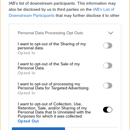
IAB’s list of downstream participants. This information may
also be disclosed by us to third parties on the
IAB’s List of
Downstream Participants
that may further disclose it to other
third parties.
Personal Data Processing Opt Outs
I want to opt-out of the Sharing of my
personal data.
Opted In
ERC concluye la negociación con el
I want to opt-out of the Sale of my
PSOE y considera el pacto una
Personal Data.
Opted In
oportunidad para buscar soluciones
Por
Jose Luis Martín
I want to opt-out of processing my
Más artículos de este autor
Personal Data for Targeted Advertising.
martes, 31 de diciembre de 2019
Opted In
I want to opt-out of Collection, Use,
Retention, Sale, and/or Sharing of my
Personal Data that Is Unrelated with the
Purposes for which it was collected.
Opted Out