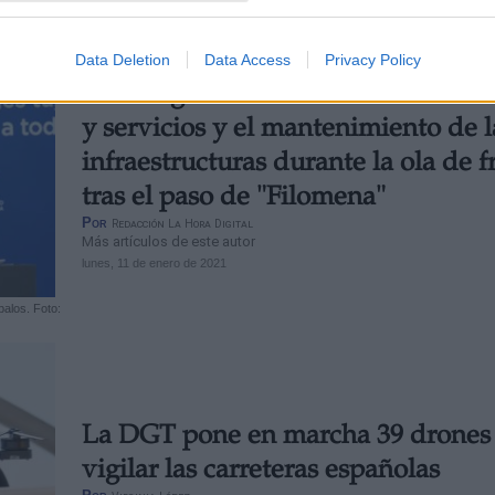
Data Deletion
Data Access
Privacy Policy
Ábalos garantiza el suministro de 
y servicios y el mantenimiento de l
infraestructuras durante la ola de f
tras el paso de "Filomena"
Por
Redacción La Hora Digital
Más artículos de este autor
lunes, 11 de enero de 2021
balos. Foto:
La DGT pone en marcha 39 drones
vigilar las carreteras españolas