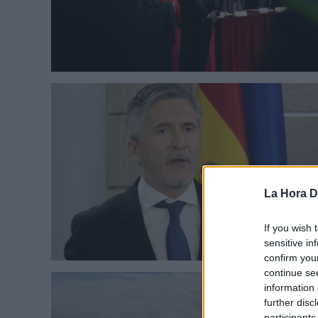
La Hora Di
If you wish 
sensitive in
confirm you
continue se
information 
further disc
participants