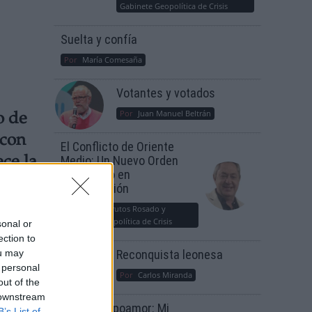
Gabinete Geopolítica de Crisis
Suelta y confía
Por
María Comesaña
Votantes y votados
Por
Juan Manuel Beltrán
o de
 con
El Conflicto de Oriente
Medio: Un Nuevo Orden
ce la
Autoritario en
Construcción
Por
Álvaro Frutos Rosado y
Gabinete Geopolítica de Crisis
sonal or
ection to
ou may
Reconquista leonesa
 personal
Por
Carlos Miranda
out of the
 downstream
Clara Campoamor: Mi
B’s List of