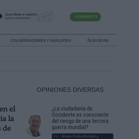
+34 644043774
COLABORADORES Y ANALISTAS
BUSCAR
OPINIONES DIVERSAS
¿La ciudadanía de
en el
Occidente es consciente
ia la
del riesgo de una tercera
guerra mundial?
s de
Por
Álvaro Frutos Rosado y