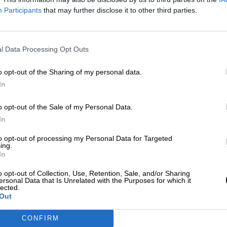
Marlaska destaca la importancia d
Participants
that may further disclose it to other third parties.
cooperar hacia un Pacto de Migrac
Asilo equitativo europeo
Por
Lidia Navarrete
l Data Processing Opt Outs
Más artículos de este autor
martes, 15 de diciembre de 2020
o opt-out of the Sharing of my personal data.
In
o opt-out of the Sale of my Personal Data.
In
Cientos de carreteras de la Red Est
to opt-out of processing my Personal Data for Targeted
ing.
continúan cortadas debido a las fue
In
nevadas y al hielo
o opt-out of Collection, Use, Retention, Sale, and/or Sharing
ersonal Data that Is Unrelated with the Purposes for which it
Por
Lidia Navarrete
lected.
Más artículos de este autor
Out
lunes, 11 de enero de 2021
CONFIRM