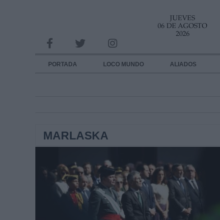
JUEVES
INFORMACION SOBRE LA PROTECCIÓN DE TUS DATOS
06 DE AGOSTO
2026
Responsable:
Finalidad:
PORTADA
LOCO MUNDO
ALIADOS
Datos tratados:
Legitimación:
Destinatarios:
MARLASKA
Derechos:
link
Información adicional
link