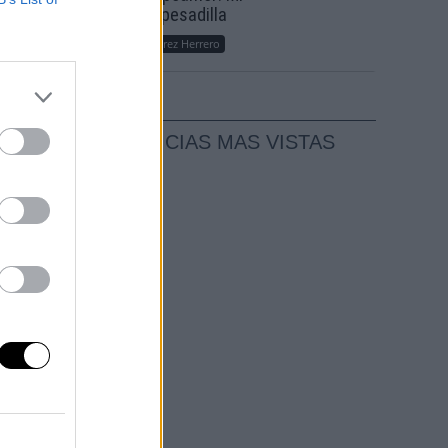
e
sueño, mi pesadilla
ión y
Por
María Pérez Herrero
NOTICIAS MAS VISTAS
atal
rtes