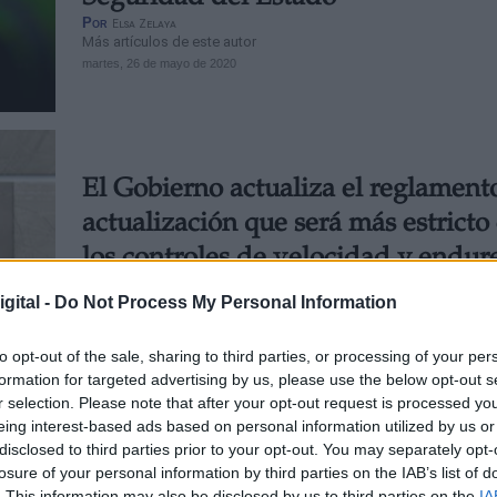
Por
Elsa Zelaya
Más artículos de este autor
martes, 26 de mayo de 2020
El Gobierno actualiza el reglament
actualización que será más estricto
los controles de velocidad y endure
pérdida de puntos del carnet
gital -
Do Not Process My Personal Information
Por
Lidia Navarrete
Más artículos de este autor
to opt-out of the sale, sharing to third parties, or processing of your per
martes, 10 de noviembre de 2020
formation for targeted advertising by us, please use the below opt-out s
r selection. Please note that after your opt-out request is processed y
eing interest-based ads based on personal information utilized by us or
disclosed to third parties prior to your opt-out. You may separately opt-
losure of your personal information by third parties on the IAB’s list of
. This information may also be disclosed by us to third parties on the
IA