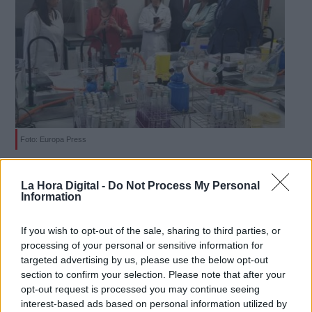
Foto: Europa Press
Carcedo elogia el trabajo de los
La Hora Digital -
Do Not Process My Personal
inspectores y analistas en materia de
Information
seguridad alimentaria
If you wish to opt-out of the sale, sharing to third parties, or
Por
Sara Gómez
Más artículos de este autor
processing of your personal or sensitive information for
miércoles, 5 de junio de 2019
targeted advertising by us, please use the below opt-out
section to confirm your selection. Please note that after your
opt-out request is processed you may continue seeing
interest-based ads based on personal information utilized by