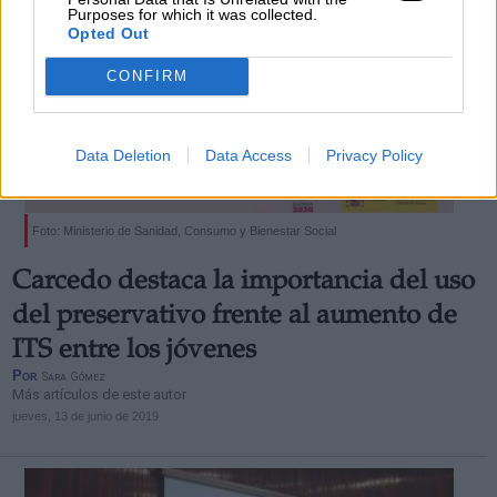
Purposes for which it was collected.
Opted Out
CONFIRM
Data Deletion
Data Access
Privacy Policy
Foto: Ministerio de Sanidad, Consumo y Bienestar Social
Carcedo destaca la importancia del uso
del preservativo frente al aumento de
ITS entre los jóvenes
Por
Sara Gómez
Más artículos de este autor
jueves, 13 de junio de 2019