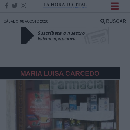
INFORMACION SOBRE LA
PROTECCIÓN DE TUS
BUSCAR
SÁBADO, 08 AGOSTO 2026
DATOS
Responsable:
Finalidad:
MARIA LUISA CARCEDO
Datos tratados:
Legitimación:
Destinatarios: