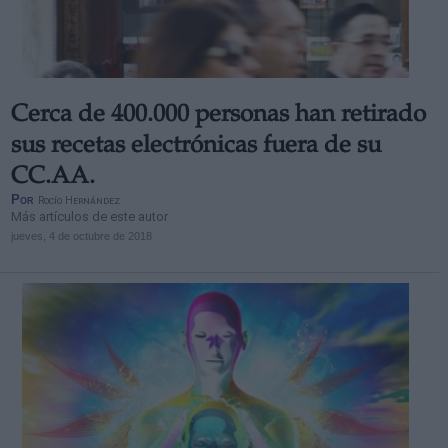
Cerca de 400.000 personas han retirado
Derechos:
sus recetas electrónicas fuera de su
CC.AA.
link
Por
Rocío Hernández
Información adicional
Más artículos de este autor
link
jueves, 4 de octubre de 2018