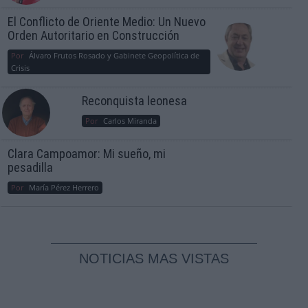
El Conflicto de Oriente Medio: Un Nuevo
Orden Autoritario en Construcción
Por
Álvaro Frutos Rosado y Gabinete Geopolítica de
Crisis
Reconquista leonesa
Por
Carlos Miranda
Clara Campoamor: Mi sueño, mi
pesadilla
Por
María Pérez Herrero
NOTICIAS MAS VISTAS