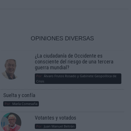
OPINIONES DIVERSAS
¿La ciudadanía de Occidente es
consciente del riesgo de una tercera
guerra mundial?
Por
Álvaro Frutos Rosado y Gabinete Geopolítica de
Crisis
Suelta y confía
Por
María Comesaña
Votantes y votados
Por
Juan Manuel Beltrán