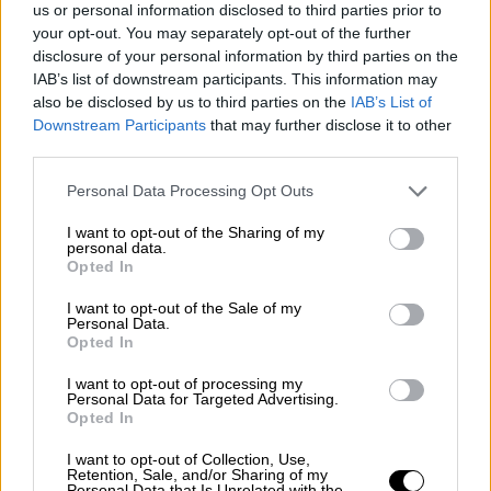
us or personal information disclosed to third parties prior to
your opt-out. You may separately opt-out of the further
disclosure of your personal information by third parties on the
IAB’s list of downstream participants. This information may
also be disclosed by us to third parties on the
IAB’s List of
Downstream Participants
that may further disclose it to other
third parties.
Personal Data Processing Opt Outs
I want to opt-out of the Sharing of my
personal data.
Opted In
Carcedo destaca el compromiso del
I want to opt-out of the Sale of my
Gobierno con la infancia
Personal Data.
Por
Sara Gómez
Opted In
Más artículos de este autor
jueves, 6 de junio de 2019
I want to opt-out of processing my
Personal Data for Targeted Advertising.
Opted In
I want to opt-out of Collection, Use,
Retention, Sale, and/or Sharing of my
Personal Data that Is Unrelated with the