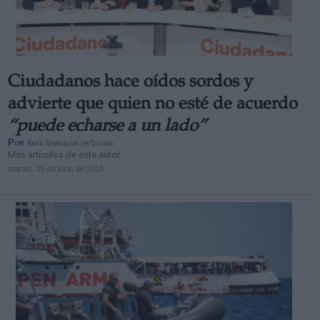
Ciudadanos hace oídos sordos y
Derechos:
advierte que quien no esté de acuerdo
“puede echarse a un lado”
link
Por
Rafa Bernaldo de Quirós
Información adicional
Más artículos de este autor
link
martes, 25 de junio de 2019