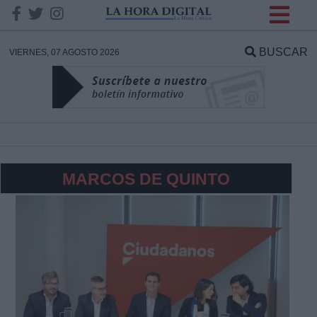
INFORMACION SOBRE LA
PROTECCIÓN DE TUS
BUSCAR
VIERNES, 07 AGOSTO 2026
DATOS
Responsable:
Finalidad:
MARCOS DE QUINTO
Datos tratados:
Legitimación:
Destinatarios: