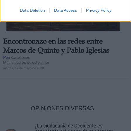
Data Deletion
Data Access
Privacy Policy
Encontronazo en las redes entre
Marcos de Quinto y Pablo Iglesias
Por
Carlos Lucas
Más artículos de este autor
martes, 12 de mayo de 2020
OPINIONES DIVERSAS
¿La ciudadanía de Occidente es