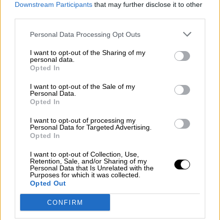
Downstream Participants
that may further disclose it to other
third parties.
Personal Data Processing Opt Outs
Disputas por coger sitio,
I want to opt-out of the Sharing of my
personal data.
enfrentamientos y una torcedura de
Opted In
tobillo protagonizan la apertura oficial
I want to opt-out of the Sale of my
Personal Data.
del Congreso
Opted In
Por
Miriam Rosco
Más artículos de este autor
I want to opt-out of processing my
martes, 3 de diciembre de 2019
Personal Data for Targeted Advertising.
Opted In
I want to opt-out of Collection, Use,
Retention, Sale, and/or Sharing of my
Personal Data that Is Unrelated with the
Purposes for which it was collected.
Opted Out
CONFIRM