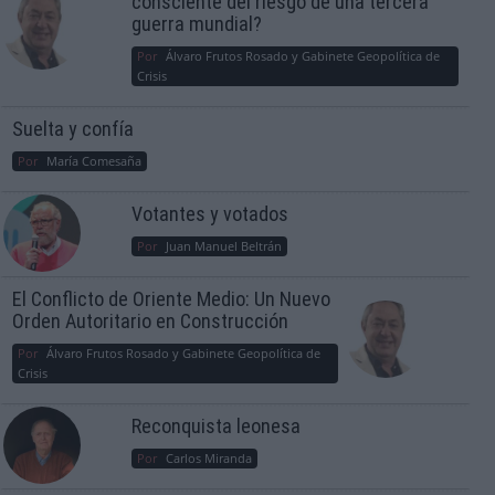
consciente del riesgo de una tercera
guerra mundial?
Por
Álvaro Frutos Rosado y Gabinete Geopolítica de
Crisis
Suelta y confía
Por
María Comesaña
Votantes y votados
Por
Juan Manuel Beltrán
El Conflicto de Oriente Medio: Un Nuevo
Orden Autoritario en Construcción
Por
Álvaro Frutos Rosado y Gabinete Geopolítica de
Crisis
Reconquista leonesa
Por
Carlos Miranda