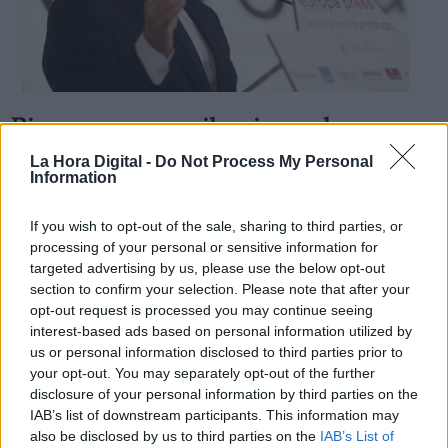
Rivera rompe su silencio en el
Congreso
La Hora Digital -
Do Not Process My Personal
Information
Por
Álvaro Madrid
Más artículos de este autor
jueves, 29 de agosto de 2019
If you wish to opt-out of the sale, sharing to third parties, or
processing of your personal or sensitive information for
targeted advertising by us, please use the below opt-out
section to confirm your selection. Please note that after your
opt-out request is processed you may continue seeing
interest-based ads based on personal information utilized by
us or personal information disclosed to third parties prior to
your opt-out. You may separately opt-out of the further
disclosure of your personal information by third parties on the
IAB’s list of downstream participants. This information may
also be disclosed by us to third parties on the
IAB’s List of