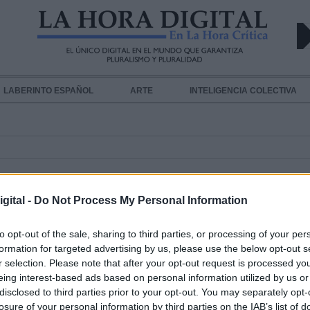
LABERINTO ESPAÑOL
ARTE
INTELIGENCIA COLECTIVA
gital -
Do Not Process My Personal Information
to opt-out of the sale, sharing to third parties, or processing of your per
formation for targeted advertising by us, please use the below opt-out s
Las aerolíneas ofertan un 4,3% más
r selection. Please note that after your opt-out request is processed y
vuelos en Aena para la temporada
eing interest-based ads based on personal information utilized by us or
disclosed to third parties prior to your opt-out. You may separately opt-
verano
losure of your personal information by third parties on the IAB’s list of