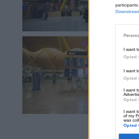
participants
Downstream 
Persona
I want t
Opted 
I want t
Opted 
I want 
Advertis
Opted 
I want t
of my P
was col
Opted 