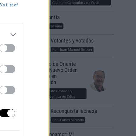
Gabinete Geopolítica de Crisis
B’s List of
Suelta y confía
Por
María Comesaña
Votantes y votados
Por
Juan Manuel Beltrán
ible
El Conflicto de Oriente
Medio: Un Nuevo Orden
Autoritario en
Construcción
Por
Álvaro Frutos Rosado y
Gabinete Geopolítica de Crisis
Reconquista leonesa
Por
Carlos Miranda
Clara Campoamor: Mi