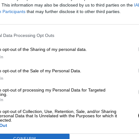
Por
Maribel Ángel-Moreno
. This information may also be disclosed by us to third parties on the
IA
Más artículos de este autor
Participants
that may further disclose it to other third parties.
viernes, 29 de marzo de 2019
l Data Processing Opt Outs
o opt-out of the Sharing of my personal data.
In
La T4 será la única terminal dispon
en el Aeropuerto de Adolfo Suárez
o opt-out of the Sale of my Personal Data.
Madrid-Barajas
In
Por
Miriam Rosco
Más artículos de este autor
to opt-out of processing my Personal Data for Targeted
ing.
miércoles, 25 de marzo de 2020
In
o opt-out of Collection, Use, Retention, Sale, and/or Sharing
ersonal Data that Is Unrelated with the Purposes for which it
lected.
Out
CONFIRM