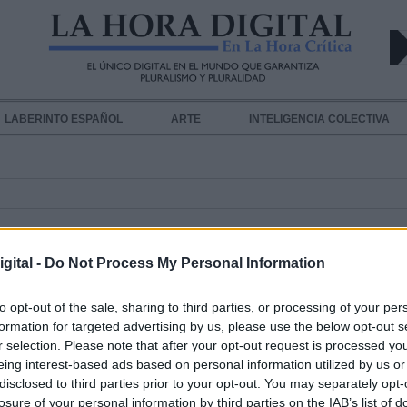
LABERINTO ESPAÑOL
ARTE
INTELIGENCIA COLECTIVA
gital -
Do Not Process My Personal Information
to opt-out of the sale, sharing to third parties, or processing of your per
formation for targeted advertising by us, please use the below opt-out s
Toda España se suma al luto prom
r selection. Please note that after your opt-out request is processed y
por el Gobierno por las víctimas de
eing interest-based ads based on personal information utilized by us or
disclosed to third parties prior to your opt-out. You may separately opt-
Covid 19
losure of your personal information by third parties on the IAB’s list of