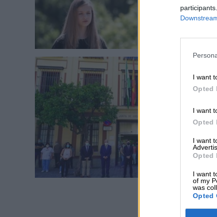
participants
Downstream 
Persona
I want t
Opted 
I want t
Opted 
I want 
Advertis
Opted 
I want t
of my P
was col
Opted 