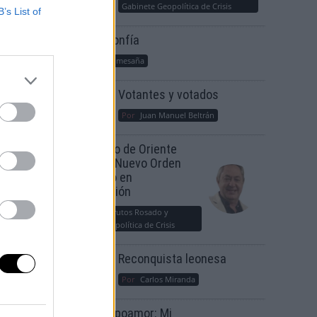
Gabinete Geopolítica de Crisis
B’s List of
Suelta y confía
Por
María Comesaña
Votantes y votados
Por
Juan Manuel Beltrán
ota:
El Conflicto de Oriente
 de
Medio: Un Nuevo Orden
Autoritario en
Construcción
Por
Álvaro Frutos Rosado y
Gabinete Geopolítica de Crisis
Reconquista leonesa
Por
Carlos Miranda
Clara Campoamor: Mi