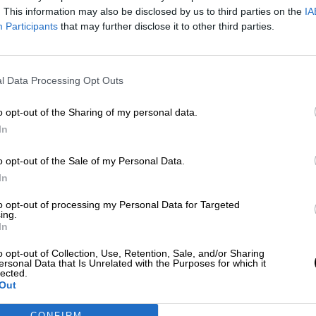
Por
Patricia Arredondo
. This information may also be disclosed by us to third parties on the
IA
Más artículos de este autor
Participants
that may further disclose it to other third parties.
miércoles, 27 de mayo de 2020
l Data Processing Opt Outs
o opt-out of the Sharing of my personal data.
In
La violencia machista también rebr
un hombre mata a su mujer y a dos
o opt-out of the Sale of my Personal Data.
sus hijos en Úbeda
In
Por
Andrea Chaparro Cayuela
Más artículos de este autor
to opt-out of processing my Personal Data for Targeted
ing.
lunes, 15 de junio de 2020
In
o opt-out of Collection, Use, Retention, Sale, and/or Sharing
ersonal Data that Is Unrelated with the Purposes for which it
lected.
Out
CONFIRM