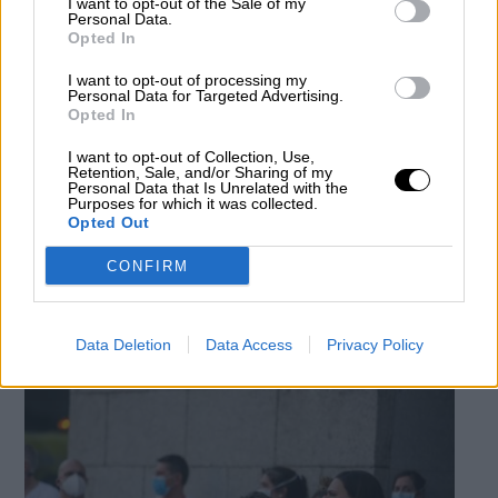
I want to opt-out of the Sale of my
Personal Data.
Opted In
I want to opt-out of processing my
Personal Data for Targeted Advertising.
Opted In
I want to opt-out of Collection, Use,
Retention, Sale, and/or Sharing of my
Personal Data that Is Unrelated with the
Purposes for which it was collected.
Opted Out
Violencia de género y (des)protección
CONFIRM
de menores
Por
La Hora Digital
Más artículos de este autor
jueves, 27 de febrero de 2020
Data Deletion
Data Access
Privacy Policy