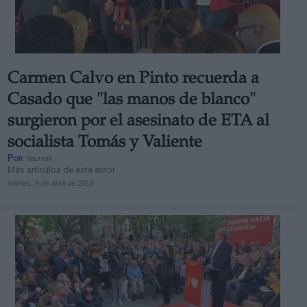
Carmen Calvo en Pinto recuerda a
Derechos:
Casado que "las manos de blanco"
surgieron por el asesinato de ETA al
link
socialista Tomás y Valiente
Información adicional
Por
Relator
link
Más artículos de este autor
martes, 9 de abril de 2019