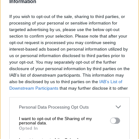
Information
If you wish to opt-out of the sale, sharing to third parties, or
processing of your personal or sensitive information for
targeted advertising by us, please use the below opt-out
section to confirm your selection. Please note that after your
opt-out request is processed you may continue seeing
interest-based ads based on personal information utilized by
us or personal information disclosed to third parties prior to
your opt-out. You may separately opt-out of the further
La Asamblea de Madrid aprueba una
disclosure of your personal information by third parties on the
propuesta del PSOE para combatir la
IAB’s list of downstream participants. This information may
also be disclosed by us to third parties on the
IAB’s List of
violencia sexual
Downstream Participants
that may further disclose it to other
Por
Rocío Hernández
third parties.
Más artículos de este autor
viernes, 18 de octubre de 2019
Personal Data Processing Opt Outs
I want to opt-out of the Sharing of my
personal data.
Opted In