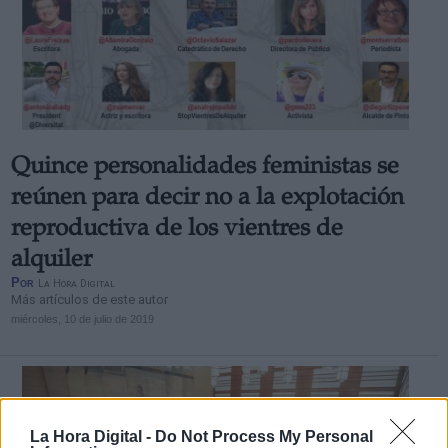
Quince personalidades feministas se
reúnen para decir no a la explotación
reproductiva de los vientres de
alquiler
Por
La Hora Digital
Más artículos de este autor
miércoles, 10 de julio de 2019
La Hora Digital -
Do Not Process My Personal