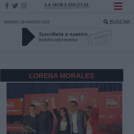
INFORMACION SOBRE LA
PROTECCIÓN DE TUS
BUSCAR
SÁBADO, 08 AGOSTO 2026
DATOS
Responsable:
Finalidad:
LORENA MORALES
Datos tratados:
Legitimación:
Destinatarios: