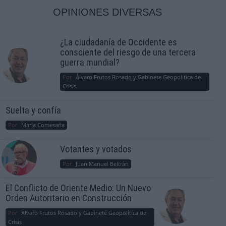
OPINIONES DIVERSAS
¿La ciudadanía de Occidente es
consciente del riesgo de una tercera
guerra mundial?
Por
Álvaro Frutos Rosado y Gabinete Geopolítica de
Crisis
Suelta y confía
Por
María Comesaña
Votantes y votados
Por
Juan Manuel Beltrán
El Conflicto de Oriente Medio: Un Nuevo
Orden Autoritario en Construcción
Por
Álvaro Frutos Rosado y Gabinete Geopolítica de
Crisis