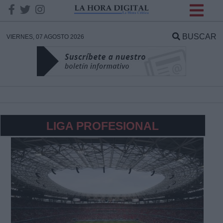
INFORMACION SOBRE LA
PROTECCIÓN DE TUS
BUSCAR
VIERNES, 07 AGOSTO 2026
DATOS
Responsable:
Finalidad:
LIGA PROFESIONAL
Datos tratados:
Legitimación:
Destinatarios: