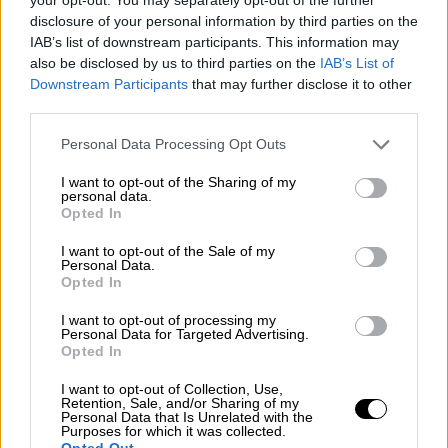
disclosure of your personal information by third parties on the
IAB’s list of downstream participants. This information may
also be disclosed by us to third parties on the
IAB’s List of
OPINIONES DIVERSAS
Downstream Participants
that may further disclose it to other
third parties.
¿La ciudadanía de Occidente es
Personal Data Processing Opt Outs
consciente del riesgo de una tercera
guerra mundial?
I want to opt-out of the Sharing of my
personal data.
Por
Álvaro Frutos Rosado y Gabinete Geopolítica de
Opted In
Crisis
I want to opt-out of the Sale of my
Suelta y confía
Personal Data.
Opted In
Por
María Comesaña
I want to opt-out of processing my
Personal Data for Targeted Advertising.
Votantes y votados
Opted In
Por
Juan Manuel Beltrán
I want to opt-out of Collection, Use,
Retention, Sale, and/or Sharing of my
Personal Data that Is Unrelated with the
El Conflicto de Oriente Medio: Un Nuevo
Purposes for which it was collected.
Orden Autoritario en Construcción
Opted Out