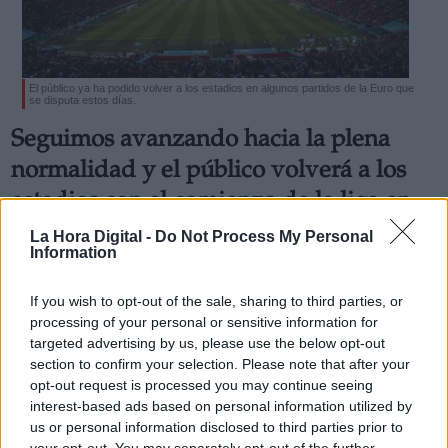
El público ya ha podido volver a los estadios en algunos partidos de la Euro que
se disputa estos días.
Derechos:
Seguimos avanzando hacia la plena
normalidad y el público volverá a los
link
estadios con el comienzo de la liga en
Información adicional
agosto
link
La Hora Digital -
Do Not Process My Personal
Information
La ministra de Sanidad, Carolina Darias, anuncia la
supresión del artículo 15.2 del decreto de Nueva
Normalidad, lo que significa que los estadios de fútbol y
If you wish to opt-out of the sale, sharing to third parties, or
las canchas de baloncesto podrán recibir público sin
processing of your personal or sensitive information for
restricción de aforo la próxima temporada
targeted advertising by us, please use the below opt-out
Por
Celia Molina
Más artículos de este autor
section to confirm your selection. Please note that after your
viernes, 25 de junio de 2021
opt-out request is processed you may continue seeing
interest-based ads based on personal information utilized by
us or personal information disclosed to third parties prior to
your opt-out. You may separately opt-out of the further