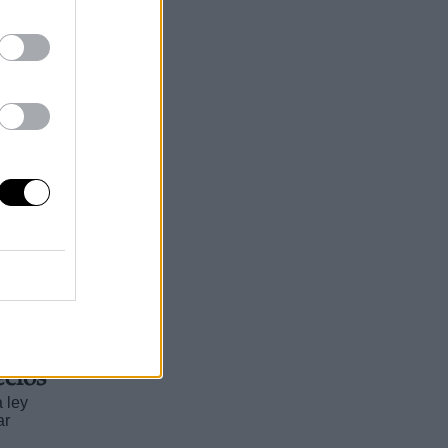
da
e
vos
la
ecios
a ley
ar