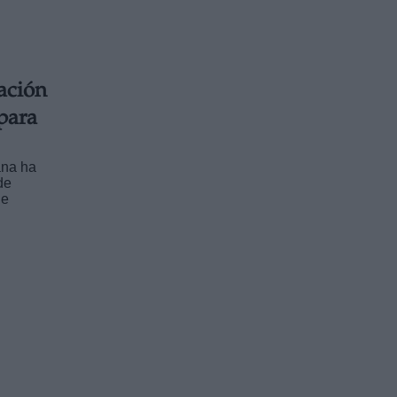
ación
para
ana ha
de
de