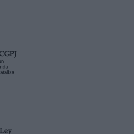
l CGPJ
un
enda
ataliza
 Ley