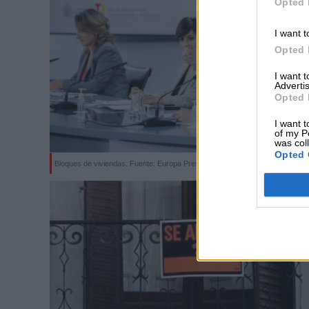
Opted 
I want t
Opted 
I want 
Advertis
Opted 
I want t
of my P
was col
Opted 
Bloques de viviendas. Fuente: Europa Press.