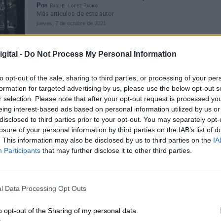
Por
Raquel López Pacios
Más artículos de este autor
jueves, 7 de octubre de 2021
gital -
Do Not Process My Personal Information
to opt-out of the sale, sharing to third parties, or processing of your per
formation for targeted advertising by us, please use the below opt-out s
r selection. Please note that after your opt-out request is processed y
Sánchez adelanta que el Consejo d
eing interest-based ads based on personal information utilized by us or
disclosed to third parties prior to your opt-out. You may separately opt-
Ministros de este martes aprobará 
losure of your personal information by third parties on the IAB’s list of
nueva ley de vivienda
. This information may also be disclosed by us to third parties on the
IA
Participants
that may further disclose it to other third parties.
Por
Raquel López Pacios
Más artículos de este autor
lunes, 25 de octubre de 2021
l Data Processing Opt Outs
o opt-out of the Sharing of my personal data.