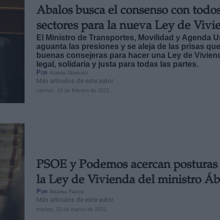
Abalos busca el consenso con todos
sectores para la nueva Ley de Vivi
El Ministro de Transportes, Movilidad y Agenda 
aguanta las presiones y se aleja de las prisas qu
buenas consejeras para hacer una Ley de Vivien
legal, solidaria y justa para todas las partes.
Por
Adrián Sánchez
Más artículos de este autor
viernes, 19 de febrero de 2021
PSOE y Podemos acercan posturas 
la Ley de Vivienda del ministro Áb
Por
Marina Pastor
Más artículos de este autor
martes, 23 de marzo de 2021