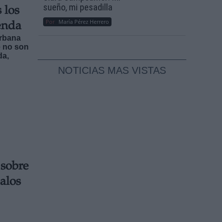
sueño, mi pesadilla
 los
Por
María Pérez Herrero
enda
Urbana
e no son
da,
NOTICIAS MAS VISTAS
sobre
alos