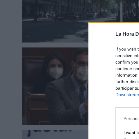
La Hora Di
If you wish 
sensitive in
confirm you
continue se
information 
further disc
participants
Downstream 
Persona
I want t