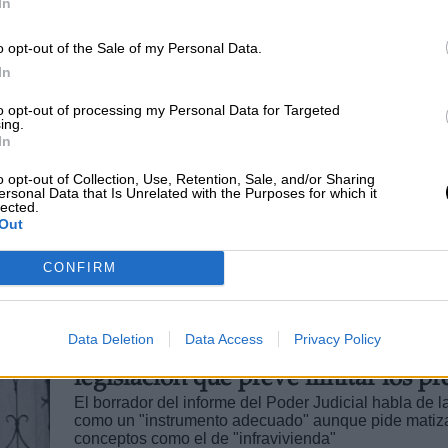
In
El Gobierno da luz verde al
o opt-out of the Sale of my Personal Data.
Anteproyecto de la Ley de Vivien
In
El objetivo de la propuesta será aumentar la oferta d
to opt-out of processing my Personal Data for Targeted
vivienda en España, poniendo el foco en los colecti
ing.
vulnerables mediante una regulación estricta
In
Por
Celia Martín
Más artículos de este autor
o opt-out of Collection, Use, Retention, Sale, and/or Sharing
martes, 26 de octubre de 2021
ersonal Data that Is Unrelated with the Purposes for which it
lected.
Out
CONFIRM
El primer borrador del CGPJ sobre 
Data Deletion
Data Access
Privacy Policy
Ley de Vivienda avala la nueva
legislación que prevé limitar los pr
El borrador del informe del Poder Judicial habla de l
como un "instrumento adecuado" aunque pide matiz
conceptos como el de "infravivienda"