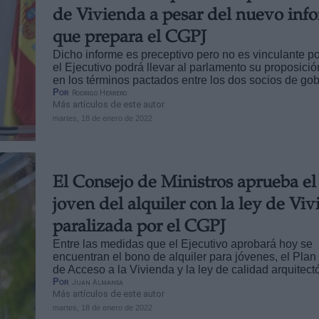
de Vivienda a pesar del nuevo inf
que prepara el CGPJ
Dicho informe es preceptivo pero no es vinculante po
el Ejecutivo podrá llevar al parlamento su proposici
en los términos pactados entre los dos socios de gob
Por
Rodrigo Herrero
Más artículos de este autor
martes, 18 de enero de 2022
El Consejo de Ministros aprueba el
joven del alquiler con la ley de Vi
paralizada por el CGPJ
Entre las medidas que el Ejecutivo aprobará hoy se
encuentran el bono de alquiler para jóvenes, el Plan 
de Acceso a la Vivienda y la ley de calidad arquitect
Por
Juan Almansa
Más artículos de este autor
martes, 18 de enero de 2022