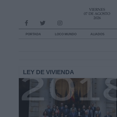
VIERNES
INFORMACION SOBRE LA PROTECCIÓN DE TUS DATOS
07 DE AGOSTO
2026
Responsable:
Finalidad:
PORTADA
LOCO MUNDO
ALIADOS
Datos tratados:
Legitimación:
Destinatarios:
LEY DE VIVIENDA
Derechos:
link
Información adicional
link