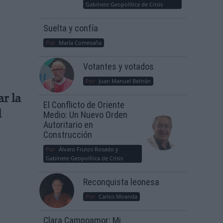
Gabinete Geopolítica de Crisis
Suelta y confía
Por
María Comesaña
Votantes y votados
Por
Juan Manuel Beltrán
r la
El Conflicto de Oriente
l
Medio: Un Nuevo Orden
Autoritario en
Construcción
Por
Álvaro Frutos Rosado y
Gabinete Geopolítica de Crisis
Reconquista leonesa
Por
Carlos Miranda
Clara Campoamor: Mi