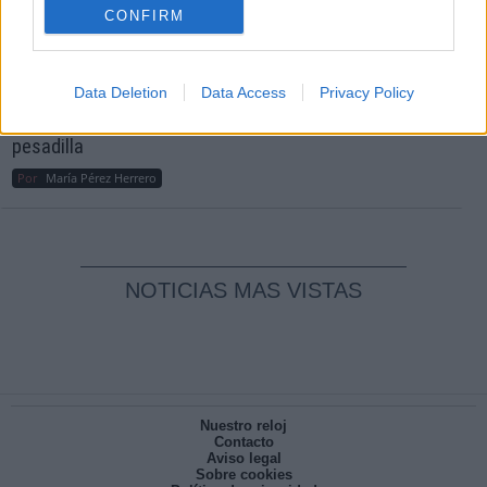
CONFIRM
Reconquista leonesa
Por
Carlos Miranda
Data Deletion
Data Access
Privacy Policy
Clara Campoamor: Mi sueño, mi
pesadilla
Por
María Pérez Herrero
NOTICIAS MAS VISTAS
Nuestro reloj
Contacto
Aviso legal
Sobre cookies