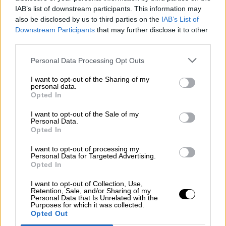
IAB’s list of downstream participants. This information may
OPINIONES DIVERSAS
also be disclosed by us to third parties on the
IAB’s List of
Downstream Participants
that may further disclose it to other
¿La ciudadanía de Occidente es
third parties.
consciente del riesgo de una tercera
guerra mundial?
Personal Data Processing Opt Outs
Por
Álvaro Frutos Rosado y Gabinete Geopolítica de
I want to opt-out of the Sharing of my
Crisis
personal data.
Opted In
Suelta y confía
I want to opt-out of the Sale of my
Personal Data.
Por
María Comesaña
Opted In
Votantes y votados
I want to opt-out of processing my
Personal Data for Targeted Advertising.
Por
Juan Manuel Beltrán
Opted In
I want to opt-out of Collection, Use,
El Conflicto de Oriente Medio: Un Nuevo
Retention, Sale, and/or Sharing of my
Orden Autoritario en Construcción
Personal Data that Is Unrelated with the
Purposes for which it was collected.
Por
Álvaro Frutos Rosado y Gabinete Geopolítica de
Opted Out
Crisis