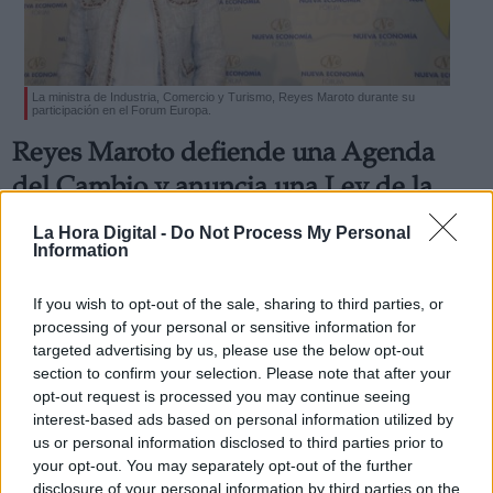
La ministra de Industria, Comercio y Turismo, Reyes Maroto durante su
participación en el Forum Europa.
Derechos:
Reyes Maroto defiende una Agenda
del Cambio y anuncia una Ley de la
link
Industria
La Hora Digital -
Do Not Process My Personal
Información adicional
El Gobierno trabaja en la reforma del contrato de relevo,
Information
link
“que fomentará el rejuvenecimiento de las plantillas de
determinados sectores industriales, como el de la
If you wish to opt-out of the sale, sharing to third parties, or
automoción”, según la ministra
Por
processing of your personal or sensitive information for
La Hora Digital
Más artículos de este autor
targeted advertising by us, please use the below opt-out
miércoles, 3 de octubre de 2018
section to confirm your selection. Please note that after your
opt-out request is processed you may continue seeing
interest-based ads based on personal information utilized by
us or personal information disclosed to third parties prior to
your opt-out. You may separately opt-out of the further
disclosure of your personal information by third parties on the