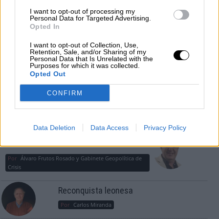
consciente del riesgo de una tercera
I want to opt-out of processing my
guerra mundial?
Personal Data for Targeted Advertising.
Opted In
Por
Álvaro Frutos Rosado y Gabinete Geopolítica de
Crisis
I want to opt-out of Collection, Use,
Retention, Sale, and/or Sharing of my
Suelta y confía
Personal Data that Is Unrelated with the
Purposes for which it was collected.
Por
María Comesaña
Opted Out
CONFIRM
Votantes y votados
Por
Juan Manuel Beltrán
Data Deletion
Data Access
Privacy Policy
El Conflicto de Oriente Medio: Un Nuevo
Orden Autoritario en Construcción
Por
Álvaro Frutos Rosado y Gabinete Geopolítica de
Crisis
Reconquista leonesa
Por
Carlos Miranda