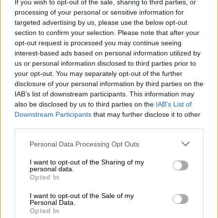
If you wish to opt-out of the sale, sharing to third parties, or
processing of your personal or sensitive information for
targeted advertising by us, please use the below opt-out
section to confirm your selection. Please note that after your
opt-out request is processed you may continue seeing
Imagen: La Comunidad de Madrid.
interest-based ads based on personal information utilized by
us or personal information disclosed to third parties prior to
La Comunidad de Madrid destina 4,4,
your opt-out. You may separately opt-out of the further
disclosure of your personal information by third parties on the
millones de euros al sector cultural
IAB’s list of downstream participants. This information may
Por
Carolina Rodríguez
also be disclosed by us to third parties on the
IAB’s List of
Más artículos de este autor
Downstream Participants
that may further disclose it to other
lunes, 24 de febrero de 2020
third parties.
Personal Data Processing Opt Outs
I want to opt-out of the Sharing of my
personal data.
Opted In
OPINIONES DIVERSAS
I want to opt-out of the Sale of my
Personal Data.
¿La ciudadanía de Occidente es
Opted In