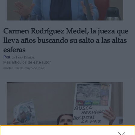
Carmen Rodríguez Medel, la jueza que
lleva años buscando su salto a las altas
esferas
Por
La Hora Digital
Más artículos de este autor
martes, 26 de mayo de 2020