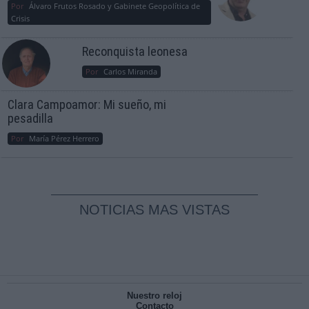
Por
Álvaro Frutos Rosado y Gabinete Geopolítica de
Crisis
Reconquista leonesa
Por
Carlos Miranda
Clara Campoamor: Mi sueño, mi
pesadilla
Por
María Pérez Herrero
NOTICIAS MAS VISTAS
Nuestro reloj
Contacto