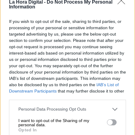
La Hora Digital -
Do Not Process My Personal
Information
If you wish to opt-out of the sale, sharing to third parties, or
processing of your personal or sensitive information for
El Supremo confirma la falsedad
targeted advertising by us, please use the below opt-out
section to confirm your selection. Please note that after your
documental en un caso de ‘bebés
opt-out request is processed you may continue seeing
robados’ pero no considera probada la
interest-based ads based on personal information utilized by
us or personal information disclosed to third parties prior to
detención ilegal
your opt-out. You may separately opt-out of the further
Por
La Hora Digital
disclosure of your personal information by third parties on the
Más artículos de este autor
IAB’s list of downstream participants. This information may
jueves, 11 de junio de 2020
also be disclosed by us to third parties on the
IAB’s List of
Downstream Participants
that may further disclose it to other
third parties.
Personal Data Processing Opt Outs
I want to opt-out of the Sharing of my
personal data.
Opted In