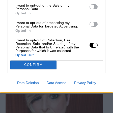
I want to opt-out of the Sale of my
Personal Data.
Opted In
I want to opt-out of processing my
Personal Data for Targeted Advertising.
Opted In
Podemos acorralado por Vox y la
I want to opt-out of Collection, Use,
Retention, Sale, and/or Sharing of my
derecha con causas judiciales que
Personal Data that Is Unrelated with the
Purposes for which it was collected.
durarán meses
Opted Out
Podemos deberá responder por la situación de sus
cuentas en una nueva causa judicial liderada por el ex
CONFIRM
abogado del partido
Por
Jose Luis Martín
Más artículos de este autor
miércoles, 12 de agosto de 2020
Data Deletion
Data Access
Privacy Policy