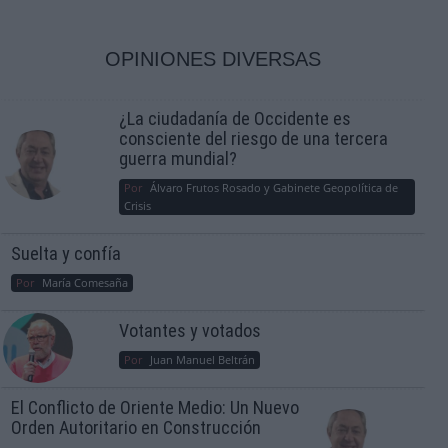
OPINIONES DIVERSAS
¿La ciudadanía de Occidente es
consciente del riesgo de una tercera
guerra mundial?
Por
Álvaro Frutos Rosado y Gabinete Geopolítica de
Crisis
Suelta y confía
Por
María Comesaña
Votantes y votados
Por
Juan Manuel Beltrán
El Conflicto de Oriente Medio: Un Nuevo
Orden Autoritario en Construcción