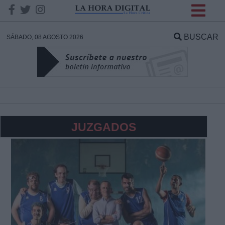
INFORMACION SOBRE LA
PROTECCIÓN DE TUS
BUSCAR
SÁBADO, 08 AGOSTO 2026
DATOS
Responsable:
Finalidad:
JUZGADOS
Datos tratados:
Legitimación:
Destinatarios: