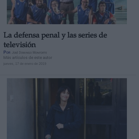
La defensa penal y las series de
Derechos:
televisión
Por
José Domingo Monforte
Más artículos de este autor
link
jueves, 17 de enero de 2019
Información adicional
link