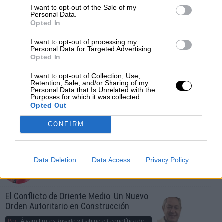
I want to opt-out of the Sale of my
Personal Data.
OPINIONES DIVERSAS
Opted In
I want to opt-out of processing my
Personal Data for Targeted Advertising.
¿La ciudadanía de Occidente es
Opted In
consciente del riesgo de una tercera
guerra mundial?
I want to opt-out of Collection, Use,
Retention, Sale, and/or Sharing of my
Por
Álvaro Frutos Rosado y Gabinete Geopolítica de
Personal Data that Is Unrelated with the
Crisis
Purposes for which it was collected.
Opted Out
Suelta y confía
CONFIRM
Por
María Comesaña
Votantes y votados
Data Deletion
Data Access
Privacy Policy
Por
Juan Manuel Beltrán
El Conflicto de Oriente Medio: Un Nuevo
Orden Autoritario en Construcción
Por
Álvaro Frutos Rosado y Gabinete Geopolítica de