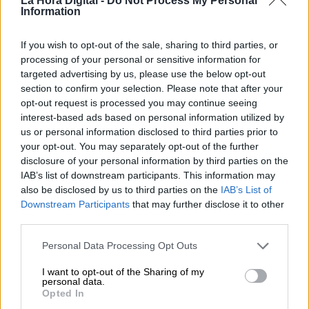
La Hora Digital -
Do Not Process My Personal
Information
If you wish to opt-out of the sale, sharing to third parties, or
processing of your personal or sensitive information for
targeted advertising by us, please use the below opt-out
section to confirm your selection. Please note that after your
El diputado ultraderechista Iván Espinosa de los Monteros, en la manifestación
del pasado sábado en Madrid. Foto Juan Almansa
opt-out request is processed you may continue seeing
interest-based ads based on personal information utilized by
La manifestación policial recorre
us or personal information disclosed to third parties prior to
Madrid abrazada por la oposición al
your opt-out. You may separately opt-out of the further
disclosure of your personal information by third parties on the
Gobierno
IAB’s list of downstream participants. This information may
Entre las reivindicaciones de la marcha han destacado las
also be disclosed by us to third parties on the
IAB’s List of
'medias verdades' y omisiones al texto pactado por el
Downstream Participants
that may further disclose it to other
Ejecutivo
third parties.
Por
Juan Almansa
Más artículos de este autor
Personal Data Processing Opt Outs
lunes, 29 de noviembre de 2021
I want to opt-out of the Sharing of my
personal data.
Opted In