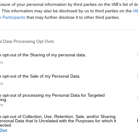
Por
Aida Martín
losure of your personal information by third parties on the IAB’s list of
Más artículos de este autor
. This information may also be disclosed by us to third parties on the
IA
miércoles, 17 de julio de 2019
Participants
that may further disclose it to other third parties.
l Data Processing Opt Outs
o opt-out of the Sharing of my personal data.
Se archiva la investigación contra 
In
al no apreciar indicios de delito
o opt-out of the Sale of my Personal Data.
Por
Miriam Rosco
In
Más artículos de este autor
miércoles, 29 de enero de 2020
to opt-out of processing my Personal Data for Targeted
ing.
In
o opt-out of Collection, Use, Retention, Sale, and/or Sharing
ersonal Data that Is Unrelated with the Purposes for which it
lected.
Out