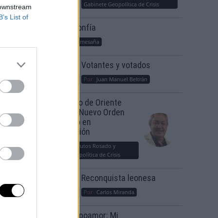
Gabinete Geopolítica de Crisis
 downstream
B’s List of
Suelta y confía
Por
María Comesaña
Votantes y votados
Por
Juan Manuel Beltrán
Tous
El Conflicto de Oriente
Medio: Un Nuevo Orden
Autoritario en
Construcción
Por
Álvaro Frutos Rosado y
Gabinete Geopolítica de Crisis
Reconquista leonesa
Por
Carlos Miranda
Clara Campoamor: Mi