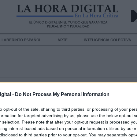
LABERINTO ESPAÑOL
ARTE
INTELIGENCIA COLECTIVA
gital -
Do Not Process My Personal Information
to opt-out of the sale, sharing to third parties, or processing of your per
El juez confirma la suspensión de l
formation for targeted advertising by us, please use the below opt-out s
moratoria de multas de Madrid Ce
r selection. Please note that after your opt-out request is processed y
eing interest-based ads based on personal information utilized by us or
argumentando que prima la salud
disclosed to third parties prior to your opt-out. You may separately opt-