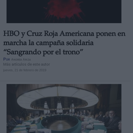
HBO y Cruz Roja Americana ponen en
Derechos:
marcha la campaña solidaria
“Sangrando por el trono”
link
Por
Andrea Ariza
Información adicional
Más artículos de este autor
link
jueves, 21 de febrero de 2019