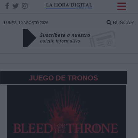
INFORMACION SOBRE LA
PROTECCIÓN DE TUS
BUSCAR
LUNES, 10 AGOSTO 2026
DATOS
Responsable:
Finalidad:
JUEGO DE TRONOS
Datos tratados:
Legitimación:
Destinatarios: