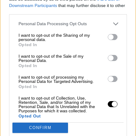
Downstream Participants
that may further disclose it to other
third parties.
Personal Data Processing Opt Outs
I want to opt-out of the Sharing of my
personal data.
Opted In
I want to opt-out of the Sale of my
Personal Data.
Opted In
I want to opt-out of processing my
Personal Data for Targeted Advertising.
Opted In
Juego de Tronos: El comienzo de una
I want to opt-out of Collection, Use,
Retention, Sale, and/or Sharing of my
Personal Data that Is Unrelated with the
nueva batalla
Purposes for which it was collected.
Por
La Hora Digital
Opted Out
Más artículos de este autor
lunes, 6 de mayo de 2019
CONFIRM