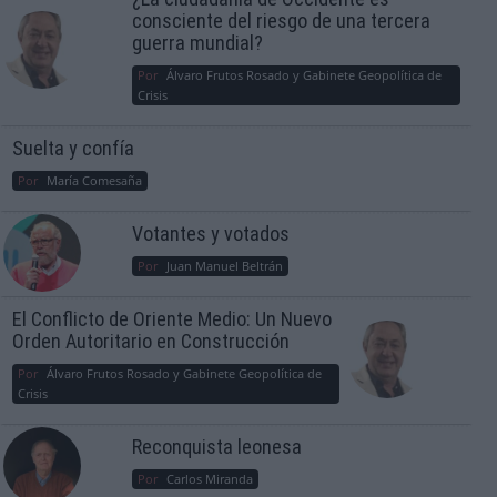
consciente del riesgo de una tercera
guerra mundial?
Por
Álvaro Frutos Rosado y Gabinete Geopolítica de
Crisis
Suelta y confía
Por
María Comesaña
Votantes y votados
Por
Juan Manuel Beltrán
El Conflicto de Oriente Medio: Un Nuevo
Orden Autoritario en Construcción
Por
Álvaro Frutos Rosado y Gabinete Geopolítica de
Crisis
Reconquista leonesa
Por
Carlos Miranda