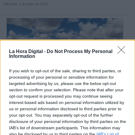
miércoles, 1 de mayo de 2019
La Hora Digital -
Do Not Process My Personal
Information
If you wish to opt-out of the sale, sharing to third parties, or
processing of your personal or sensitive information for
targeted advertising by us, please use the below opt-out
section to confirm your selection. Please note that after your
opt-out request is processed you may continue seeing
interest-based ads based on personal information utilized by
Sevilla acogerá el primer congreso
us or personal information disclosed to third parties prior to
internacional de Juego de Tronos
your opt-out. You may separately opt-out of the further
Por
disclosure of your personal information by third parties on the
Marina Torreira
Más artículos de este autor
IAB’s list of downstream participants. This information may
miércoles, 1 de mayo de 2019
also be disclosed by us to third parties on the
IAB’s List of