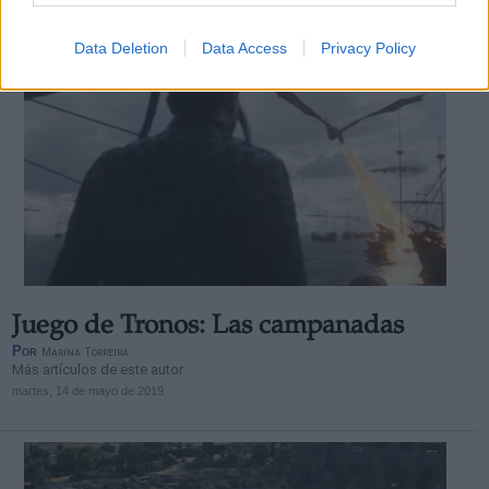
Data Deletion
Data Access
Privacy Policy
Juego de Tronos: Las campanadas
Por
Marina Torreira
Más artículos de este autor
martes, 14 de mayo de 2019