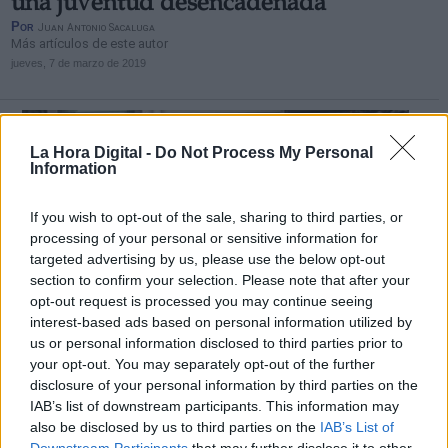
una juventud desencadenada
Por
Juan Antonio Sacaluga
Más artículos de este autor
jueves, 7 de marzo de 2019
La Hora Digital -
Do Not Process My Personal
Information
If you wish to opt-out of the sale, sharing to third parties, or
processing of your personal or sensitive information for
targeted advertising by us, please use the below opt-out
section to confirm your selection. Please note that after your
opt-out request is processed you may continue seeing
interest-based ads based on personal information utilized by
us or personal information disclosed to third parties prior to
your opt-out. You may separately opt-out of the further
disclosure of your personal information by third parties on the
Argelia: La crisis no está cerrada
IAB’s list of downstream participants. This information may
Por
Juan Antonio Sacaluga
also be disclosed by us to third parties on the
IAB’s List of
Más artículos de este autor
Downstream Participants
that may further disclose it to other