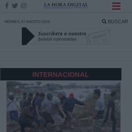
INFORMACION SOBRE LA
PROTECCIÓN DE TUS
BUSCAR
VIERNES, 07 AGOSTO 2026
DATOS
Responsable:
Finalidad:
INTERNACIONAL
Datos tratados:
Legitimación:
Destinatarios: