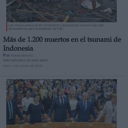
Las consecuencia de los terremotos y del posterior tsunami han sido
devastadoras para la población de Palu
Derechos:
Más de 1.200 muertos en el tsunami de
Indonesia
link
Por
Adrián Sánchez
Más artículos de este autor
Información adicional
lunes, 1 de octubre de 2018
link