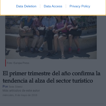
Data Deletion
Data Access
Privacy Policy
Foto: Europa Press
El primer trimestre del año confirma la
tendencia al alza del sector turístico
Por
Sara Gómez
Más artículos de este autor
miércoles, 8 de mayo de 2019