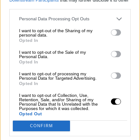
martes, 9 de abril de 2019
third parties.
Personal Data Processing Opt Outs
I want to opt-out of the Sharing of my
personal data.
Opted In
I want to opt-out of the Sale of my
Personal Data.
Opted In
I want to opt-out of processing my
Personal Data for Targeted Advertising.
Opted In
I want to opt-out of Collection, Use,
Retention, Sale, and/or Sharing of my
Personal Data that Is Unrelated with the
Israel: King Bibi, en su laberinto
Purposes for which it was collected.
Opted Out
Por
Juan Antonio Sacaluga
Más artículos de este autor
jueves, 11 de abril de 2019
CONFIRM