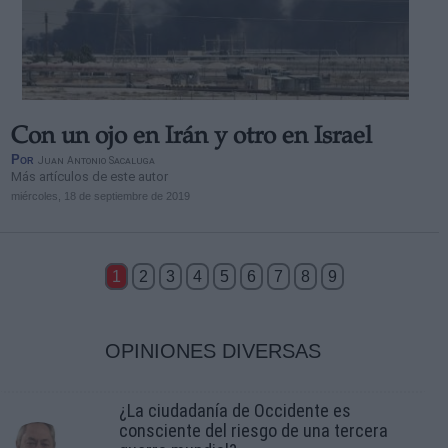
Con un ojo en Irán y otro en Israel
Por
Juan Antonio Sacaluga
Más artículos de este autor
miércoles, 18 de septiembre de 2019
1
2
3
4
5
6
7
8
9
OPINIONES DIVERSAS
¿La ciudadanía de Occidente es
consciente del riesgo de una tercera