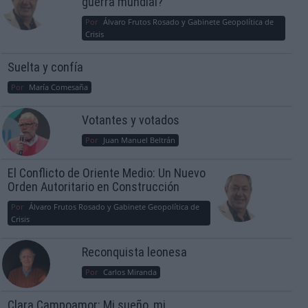
guerra mundial?
Por
Álvaro Frutos Rosado y Gabinete Geopolítica de
Crisis
Suelta y confía
Por
María Comesaña
Votantes y votados
Por
Juan Manuel Beltrán
El Conflicto de Oriente Medio: Un Nuevo
Orden Autoritario en Construcción
Por
Álvaro Frutos Rosado y Gabinete Geopolítica de
Crisis
Reconquista leonesa
Por
Carlos Miranda
Clara Campoamor: Mi sueño, mi