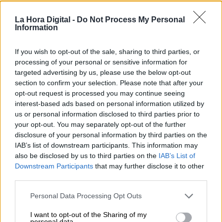
fraudes informáticos a la cabeza, que suponen casi un
90%
La Hora Digital -
Do Not Process My Personal
Por
Information
Celia Martín
Más artículos de este autor
miércoles, 29 de septiembre de 2021
If you wish to opt-out of the sale, sharing to third parties, or
processing of your personal or sensitive information for
targeted advertising by us, please use the below opt-out
section to confirm your selection. Please note that after your
opt-out request is processed you may continue seeing
interest-based ads based on personal information utilized by
us or personal information disclosed to third parties prior to
your opt-out. You may separately opt-out of the further
disclosure of your personal information by third parties on the
IAB’s list of downstream participants. This information may
also be disclosed by us to third parties on the
IAB’s List of
Downstream Participants
that may further disclose it to other
third parties.
Personal Data Processing Opt Outs
Fardos de droga incautados por las fuerzas de seguridad internacionales en el
dispositivo coordinado por España.
I want to opt-out of the Sharing of my
personal data.