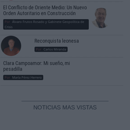
El Conflicto de Oriente Medio: Un Nuevo
Orden Autoritario en Construcción
Por
Álvaro Frutos Rosado y Gabinete Geopolítica de
Crisis
Reconquista leonesa
Por
Carlos Miranda
Clara Campoamor: Mi sueño, mi
pesadilla
Por
María Pérez Herrero
NOTICIAS MAS VISTAS