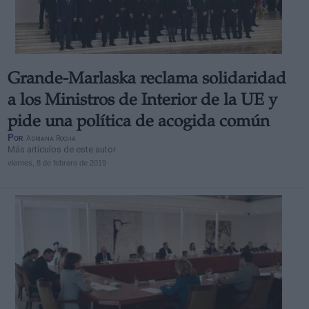
Grande-Marlaska reclama solidaridad
Derechos:
a los Ministros de Interior de la UE y
pide una política de acogida común
link
Por
Adriana Rocha
Información adicional
Más artículos de este autor
link
viernes, 8 de febrero de 2019