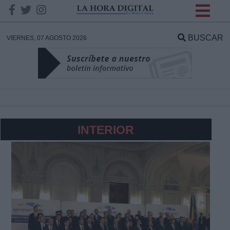
INFORMACION SOBRE LA
PROTECCIÓN DE TUS
BUSCAR
VIERNES, 07 AGOSTO 2026
DATOS
Responsable:
Finalidad:
INTERIOR
Datos tratados:
Legitimación:
Destinatarios: