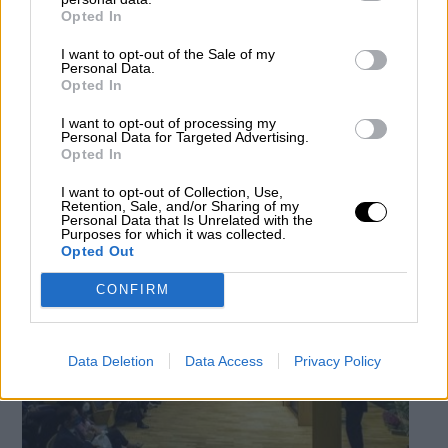
Un operativo europeo dirigido por
Opted In
España contra el tráfico de armas, trata
I want to opt-out of the Sale of my
y drogas termina con 330 detenciones
Personal Data.
Opted In
Interior lideró en septiembre el dispositivo internacional
centrado en el sudeste de Europa con la cooperación de la
Europol, Interpol, Frontex y Eurojust
I want to opt-out of processing my
Personal Data for Targeted Advertising.
Por
Celia Martín
Opted In
Más artículos de este autor
viernes, 1 de octubre de 2021
I want to opt-out of Collection, Use,
Retention, Sale, and/or Sharing of my
Personal Data that Is Unrelated with the
Purposes for which it was collected.
Opted Out
CONFIRM
Data Deletion
Data Access
Privacy Policy