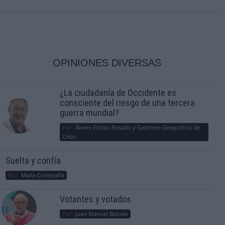
OPINIONES DIVERSAS
¿La ciudadanía de Occidente es
consciente del riesgo de una tercera
guerra mundial?
Por
Álvaro Frutos Rosado y Gabinete Geopolítica de
Crisis
Suelta y confía
Por
María Comesaña
Votantes y votados
Por
Juan Manuel Beltrán