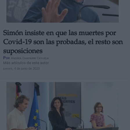
Simón insiste en que las muertes por
Derechos:
Covid-19 son las probadas, el resto son
suposiciones
link
Por
Andrea Chaparro Cayuela
Información adicional
Más artículos de este autor
link
jueves, 4 de junio de 2020