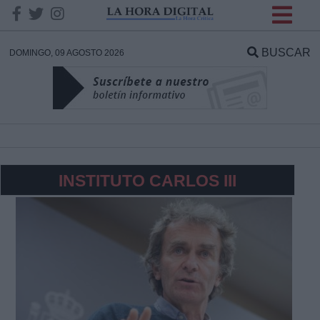
INFORMACION SOBRE LA
PROTECCIÓN DE TUS
BUSCAR
DOMINGO, 09 AGOSTO 2026
DATOS
Responsable:
Finalidad:
INSTITUTO CARLOS III
Datos tratados:
Legitimación:
Destinatarios: