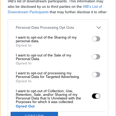
IAB’s list of downstream participants. This information may
also be disclosed by us to third parties on the
IAB’s List of
Downstream Participants
that may further disclose it to other
third parties.
Imagen del ministro de Ciencia e Innovación, Pedro Duque. Foto: Europa Press
Personal Data Processing Opt Outs
(Archivo).
I want to opt-out of the Sharing of my
El Gobierno apuesta por la Ciencia
personal data.
Opted In
aumentando el gasto no financiero en
I want to opt-out of the Sale of my
I+D+i un 59,4% en los Presupuestos
Personal Data.
Opted In
2021
Por
Redacción La Hora Digital
I want to opt-out of processing my
Más artículos de este autor
Personal Data for Targeted Advertising.
viernes, 30 de octubre de 2020
Opted In
I want to opt-out of Collection, Use,
Retention, Sale, and/or Sharing of my
Personal Data that Is Unrelated with the
Purposes for which it was collected.
Opted Out
OPINIONES DIVERSAS