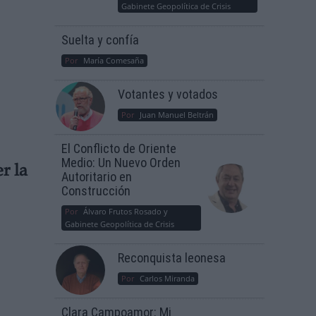
Gabinete Geopolítica de Crisis
Suelta y confía
Por
María Comesaña
Votantes y votados
Por
Juan Manuel Beltrán
El Conflicto de Oriente
Medio: Un Nuevo Orden
r la
Autoritario en
Construcción
Por
Álvaro Frutos Rosado y
Gabinete Geopolítica de Crisis
Reconquista leonesa
Por
Carlos Miranda
Clara Campoamor: Mi