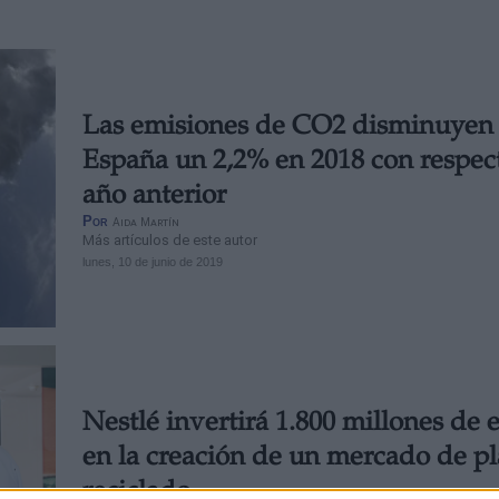
Las emisiones de CO2 disminuyen
España un 2,2% en 2018 con respect
año anterior
Por
Aida Martín
Más artículos de este autor
lunes, 10 de junio de 2019
Nestlé invertirá 1.800 millones de 
en la creación de un mercado de pl
reciclado