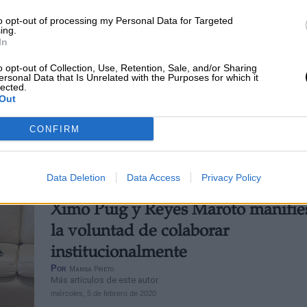
La industria en la Comunidad de
to opt-out of processing my Personal Data for Targeted
ing.
Madrid reduce sus ventas un 11,1
In
noviembre
o opt-out of Collection, Use, Retention, Sale, and/or Sharing
ersonal Data that Is Unrelated with the Purposes for which it
Por
Cristian Cortés
lected.
Más artículos de este autor
Out
martes, 21 de enero de 2020
CONFIRM
Data Deletion
Data Access
Privacy Policy
Ximo Puig y Reyes Maroto manifie
la voluntad de colaborar
institucionalmente
Por
Marisa Prieto
Más artículos de este autor
miércoles, 5 de febrero de 2020