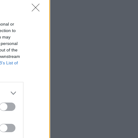
sonal or
ection to
ou may
 personal
out of the
 downstream
B’s List of