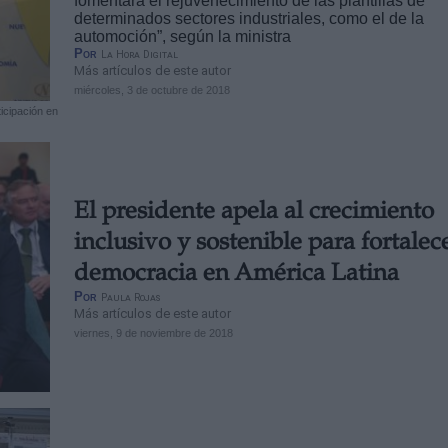
fomentará el rejuvenecimiento de las plantillas de
determinados sectores industriales, como el de la
automoción”, según la ministra
Por
La Hora Digital
Más artículos de este autor
miércoles, 3 de octubre de 2018
icipación en
El presidente apela al crecimiento
inclusivo y sostenible para fortalece
democracia en América Latina
Por
Paula Rojas
Más artículos de este autor
viernes, 9 de noviembre de 2018