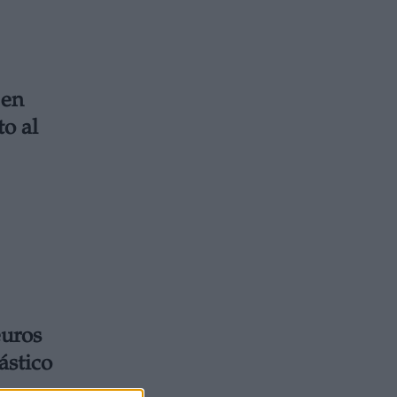
 en
o al
euros
ástico