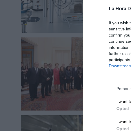
La Hora Di
If you wish 
sensitive in
confirm you
continue se
information 
further disc
participants
Downstream 
Persona
I want t
Opted 
I want t
Opted 