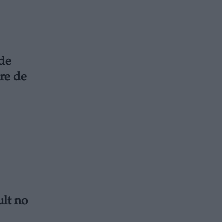
 de
rre de
ult no