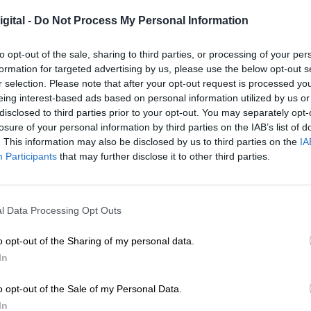
Por
Miriam Rosco
gital -
Do Not Process My Personal Information
Más artículos de este autor
jueves, 16 de enero de 2020
to opt-out of the sale, sharing to third parties, or processing of your per
formation for targeted advertising by us, please use the below opt-out s
r selection. Please note that after your opt-out request is processed y
eing interest-based ads based on personal information utilized by us or
disclosed to third parties prior to your opt-out. You may separately opt-
losure of your personal information by third parties on the IAB’s list of
FITUR 2020 reúne a los ministros
. This information may also be disclosed by us to third parties on the
IA
Participants
that may further disclose it to other third parties.
iberoamericanos de turismo en el
Palacio Real de Madrid
Por
Álvaro Secilla
Más artículos de este autor
l Data Processing Opt Outs
martes, 21 de enero de 2020
o opt-out of the Sharing of my personal data.
In
o opt-out of the Sale of my Personal Data.
In