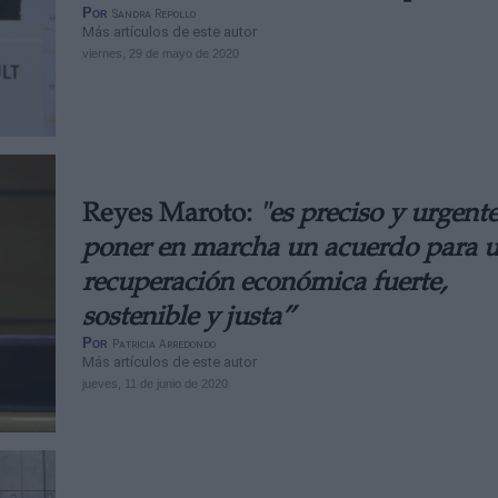
Por
Sandra Repollo
Más artículos de este autor
viernes, 29 de mayo de 2020
Reyes Maroto:
"es preciso y urgent
poner en marcha un acuerdo para 
recuperación económica fuerte,
sostenible y justa”
Por
Patricia Arredondo
Más artículos de este autor
jueves, 11 de junio de 2020