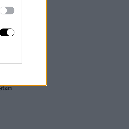
% en
stan