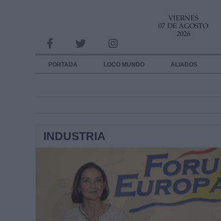
VIERNES
INFORMACION SOBRE LA PROTECCIÓN DE TUS DATOS
07 DE AGOSTO
2026
Responsable:
Finalidad:
PORTADA
LOCO MUNDO
ALIADOS
Datos tratados:
Legitimación:
Destinatarios:
INDUSTRIA
Derechos:
link
Información adicional
link