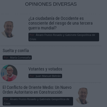
OPINIONES DIVERSAS
¿La ciudadanía de Occidente es
consciente del riesgo de una tercera
guerra mundial?
Por
Álvaro Frutos Rosado y Gabinete Geopolítica de
Crisis
Suelta y confía
Por
María Comesaña
Votantes y votados
Por
Juan Manuel Beltrán
El Conflicto de Oriente Medio: Un Nuevo
Orden Autoritario en Construcción
Por
Álvaro Frutos Rosado y Gabinete Geopolítica de
Crisis