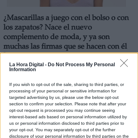
¿Mascarillas a juego con el bolso o con
los zapatos? Nace el nuevo
complemento de moda, y ya son
muchas las firmas que se hacen con él
Por
Andrea Chaparro Cayuela
Más artículos de este autor
La Hora Digital -
Do Not Process My Personal
lunes, 11 de mayo de 2020
Information
If you wish to opt-out of the sale, sharing to third parties, or
processing of your personal or sensitive information for
targeted advertising by us, please use the below opt-out
section to confirm your selection. Please note that after your
opt-out request is processed you may continue seeing
interest-based ads based on personal information utilized by
us or personal information disclosed to third parties prior to
your opt-out. You may separately opt-out of the further
disclosure of your personal information by third parties on the