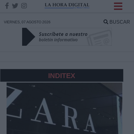
INFORMACION SOBRE LA
PROTECCIÓN DE TUS
BUSCAR
VIERNES, 07 AGOSTO 2026
DATOS
Responsable:
Finalidad:
INDITEX
Datos tratados:
Legitimación:
Destinatarios: