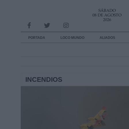
SÁBADO
INFORMACION SOBRE LA PROTECCIÓN DE TUS DATOS
08 DE AGOSTO
2026
Responsable:
Finalidad:
PORTADA
LOCO MUNDO
ALIADOS
Datos tratados:
Legitimación:
Destinatarios:
INCENDIOS
Derechos:
link
Información adicional
link