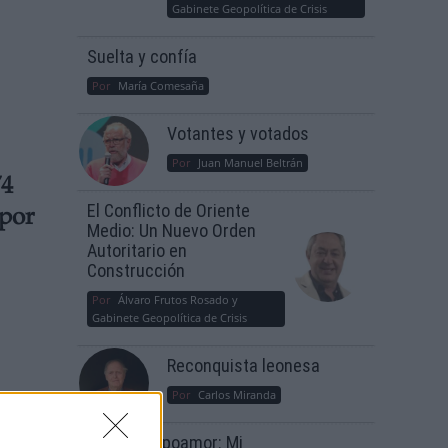
Gabinete Geopolítica de Crisis
Suelta y confía
Por
María Comesaña
Votantes y votados
Por
Juan Manuel Beltrán
74
El Conflicto de Oriente
 por
Medio: Un Nuevo Orden
Autoritario en
Construcción
Por
Álvaro Frutos Rosado y
Gabinete Geopolítica de Crisis
Reconquista leonesa
Por
Carlos Miranda
Clara Campoamor: Mi