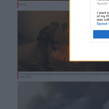
Opted 
RTVE
I want t
of my P
was col
Opted 
Un bombero forestal trabaja en las tareas de extinción en el incendio de Rair
Foto: EFE