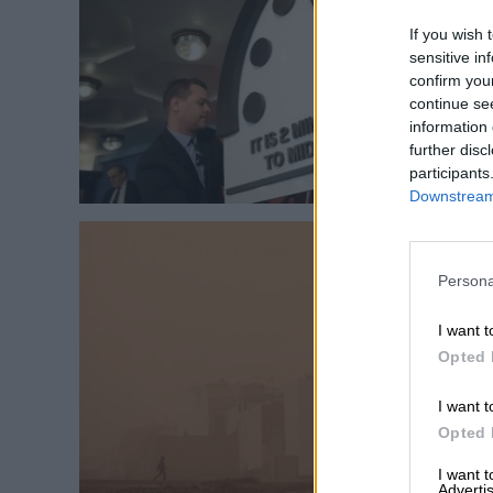
If you wish 
sensitive in
confirm you
continue se
information 
further disc
participants
Downstream 
Persona
I want t
Opted 
I want t
Opted 
I want 
Advertis