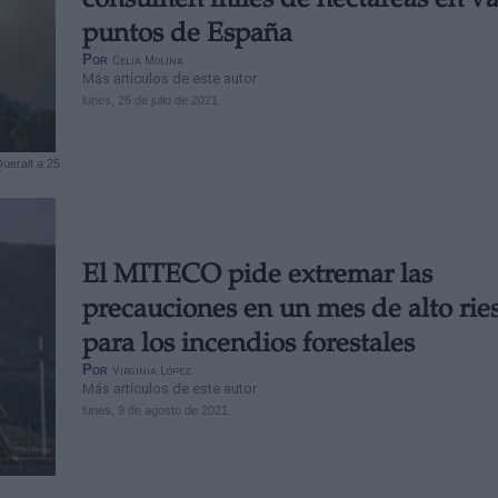
consumen miles de hectáreas en va
puntos de España
Por
Celia Molina
Más artículos de este autor
lunes, 26 de julio de 2021
ueralt a 25
El MITECO pide extremar las
precauciones en un mes de alto rie
para los incendios forestales
Por
Virginia López
Más artículos de este autor
lunes, 9 de agosto de 2021