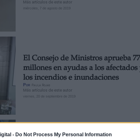
Más artículos de este autor
miércoles, 7 de agosto de 2019
El Consejo de Ministros aprueba 7
millones en ayudas a los afectados
los incendios e inundaciones
Por
Paula Rojas
Más artículos de este autor
viernes, 20 de septiembre de 2019
gital -
Do Not Process My Personal Information