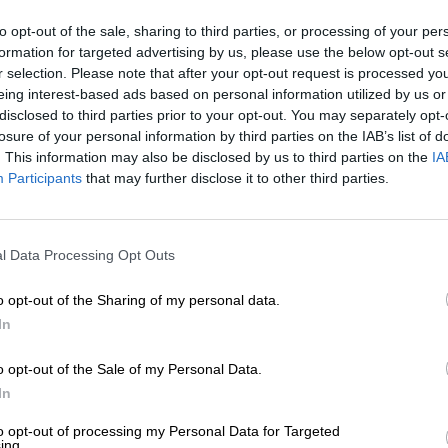
El apocalipsis está más cerca que 
to opt-out of the sale, sharing to third parties, or processing of your per
y da nombre al Reloj del Juicio Fina
formation for targeted advertising by us, please use the below opt-out s
r selection. Please note that after your opt-out request is processed y
Por
Álvaro Secilla
Más artículos de este autor
eing interest-based ads based on personal information utilized by us or
viernes, 24 de enero de 2020
disclosed to third parties prior to your opt-out. You may separately opt-
losure of your personal information by third parties on the IAB’s list of
. This information may also be disclosed by us to third parties on the
IA
Participants
that may further disclose it to other third parties.
l Data Processing Opt Outs
Jornada caótica en las Islas Canaria
o opt-out of the Sharing of my personal data.
causa de la calima
In
Más de 12.000 personas se encuentran retenidas en
aeropuestos del archipiélago
o opt-out of the Sale of my Personal Data.
Por
Cristian Cortés
Más artículos de este autor
In
lunes, 24 de febrero de 2020
to opt-out of processing my Personal Data for Targeted
ing.