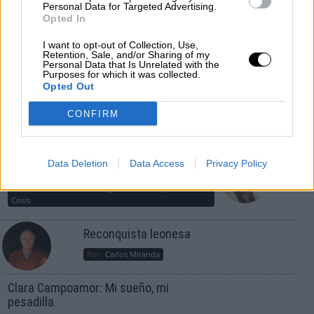
Personal Data for Targeted Advertising.
Crisis
Opted In
Suelta y confía
I want to opt-out of Collection, Use,
Retention, Sale, and/or Sharing of my
Personal Data that Is Unrelated with the
Por
María Comesaña
Purposes for which it was collected.
Opted Out
Votantes y votados
CONFIRM
Por
Juan Manuel Beltrán
El Conflicto de Oriente Medio: Un Nuevo
Data Deletion
Data Access
Privacy Policy
Orden Autoritario en Construcción
Por
Álvaro Frutos Rosado y Gabinete Geopolítica de
Crisis
Reconquista leonesa
Por
Carlos Miranda
Clara Campoamor: Mi sueño, mi
pesadilla