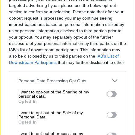
targeted advertising by us, please use the below opt-out
section to confirm your selection. Please note that after your
opt-out request is processed you may continue seeing
interest-based ads based on personal information utilized by
¿Qué ocurre cuando una empresa no
us or personal information disclosed to third parties prior to
tiene una buena imagen de marca?
your opt-out. You may separately opt-out of the further
disclosure of your personal information by third parties on the
Por
La Hora Digital
Más artículos de este autor
IAB’s list of downstream participants. This information may
martes, 15 de septiembre de 2020
also be disclosed by us to third parties on the
IAB’s List of
Downstream Participants
that may further disclose it to other
third parties.
Personal Data Processing Opt Outs
I want to opt-out of the Sharing of my
OPINIONES DIVERSAS
personal data.
Opted In
I want to opt-out of the Sale of my
¿La ciudadanía de Occidente es
Personal Data.
consciente del riesgo de una tercera
Opted In
guerra mundial?
I want to opt-out of processing my
Por
Álvaro Frutos Rosado y Gabinete Geopolítica de