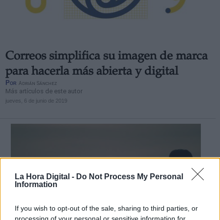
Correos simplifica su imagen de marca
Derechos:
para hacerla más abierta y digital
Por
Adrián Sánchez
Más artículos de este autor
link
jueves, 6 de junio de 2019
Información adicional
link
La Hora Digital -
Do Not Process My Personal
Information
If you wish to opt-out of the sale, sharing to third parties, or
processing of your personal or sensitive information for