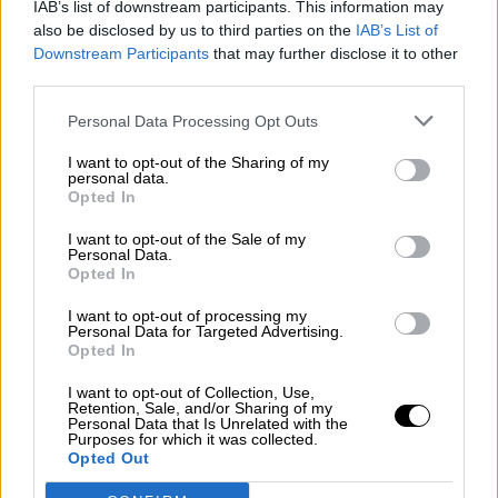
IAB’s list of downstream participants. This information may
also be disclosed by us to third parties on the
IAB’s List of
Downstream Participants
that may further disclose it to other
third parties.
ANA DE SANTOS ENTREVISTA A GABRIEL COLOMER PARA LA HORA
Personal Data Processing Opt Outs
DIGITAL
I want to opt-out of the Sharing of my
"Los independentistas son insaciables,
personal data.
Opted In
en algún momento habra que decir
hasta aquí"
I want to opt-out of the Sale of my
Personal Data.
"El Referéndum es una línea roja" y "La gobernabilidad de
Opted In
España esta asegurada".
Por
Ana De Santos
I want to opt-out of processing my
Más artículos de este autor
Personal Data for Targeted Advertising.
domingo, 19 de mayo de 2024
Opted In
I want to opt-out of Collection, Use,
Retention, Sale, and/or Sharing of my
Personal Data that Is Unrelated with the
Purposes for which it was collected.
Opted Out
OPINIONES DIVERSAS