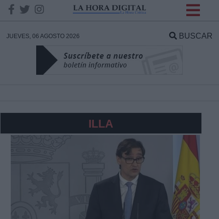
INFORMACION SOBRE LA
PROTECCIÓN DE TUS
BUSCAR
JUEVES, 06 AGOSTO 2026
DATOS
Responsable:
Finalidad:
ILLA
Datos tratados:
Legitimación:
Destinatarios: