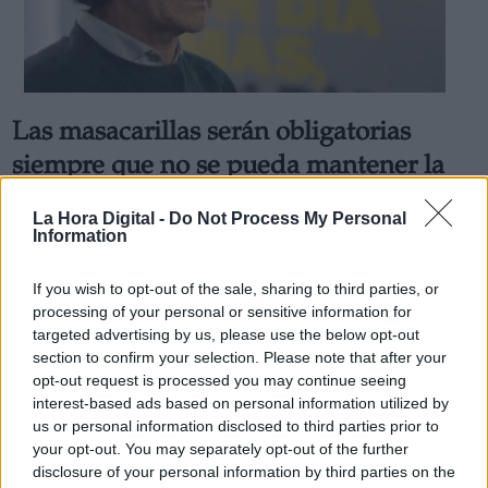
Las masacarillas serán obligatorias
siempre que no se pueda mantener la
distancia
La Hora Digital -
Do Not Process My Personal
Por
Carlos Lucas
Information
Más artículos de este autor
miércoles, 20 de mayo de 2020
If you wish to opt-out of the sale, sharing to third parties, or
processing of your personal or sensitive information for
targeted advertising by us, please use the below opt-out
section to confirm your selection. Please note that after your
opt-out request is processed you may continue seeing
interest-based ads based on personal information utilized by
us or personal information disclosed to third parties prior to
your opt-out. You may separately opt-out of the further
disclosure of your personal information by third parties on the