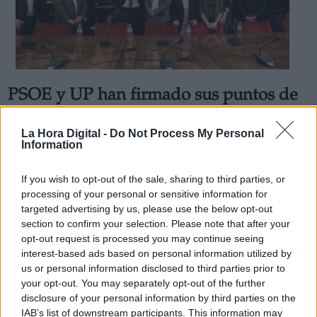
PSOE y UP han firmado sus puntos de
Derechos:
acuerdo para integrarse en el próximo
La Hora Digital -
Do Not Process My Personal
link
gobierno socialista que presidirá
Information
Información adicional
Sánchez
link
Por
If you wish to opt-out of the sale, sharing to third parties, or
La Hora Digital
Más artículos de este autor
processing of your personal or sensitive information for
miércoles, 1 de enero de 2020
targeted advertising by us, please use the below opt-out
section to confirm your selection. Please note that after your
opt-out request is processed you may continue seeing
interest-based ads based on personal information utilized by
us or personal information disclosed to third parties prior to
your opt-out. You may separately opt-out of the further
OPINIONES DIVERSAS
disclosure of your personal information by third parties on the
IAB’s list of downstream participants. This information may