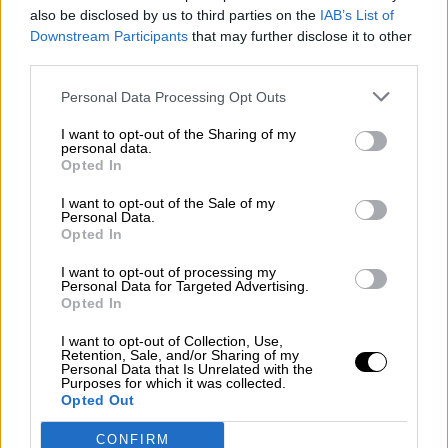
also be disclosed by us to third parties on the
IAB’s List of
¿La ciudadanía de Occidente es
Downstream Participants
that may further disclose it to other
consciente del riesgo de una tercera
third parties.
guerra mundial?
Personal Data Processing Opt Outs
Por
Álvaro Frutos Rosado y Gabinete Geopolítica de
Crisis
I want to opt-out of the Sharing of my
personal data.
Opted In
Suelta y confía
Por
María Comesaña
I want to opt-out of the Sale of my
Personal Data.
Opted In
Votantes y votados
I want to opt-out of processing my
Por
Juan Manuel Beltrán
Personal Data for Targeted Advertising.
Opted In
El Conflicto de Oriente Medio: Un Nuevo
I want to opt-out of Collection, Use,
Orden Autoritario en Construcción
Retention, Sale, and/or Sharing of my
Personal Data that Is Unrelated with the
Por
Álvaro Frutos Rosado y Gabinete Geopolítica de
Purposes for which it was collected.
Crisis
Opted Out
Reconquista leonesa
CONFIRM