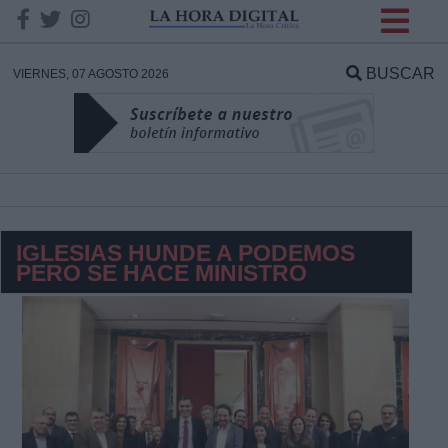
INFORMACION SOBRE LA
PROTECCIÓN DE TUS
BUSCAR
VIERNES, 07 AGOSTO 2026
DATOS
Responsable:
Finalidad:
IGLESIAS HUNDE A PODEMOS
PERO SE HACE MINISTRO
Datos tratados:
Legitimación:
Destinatarios: