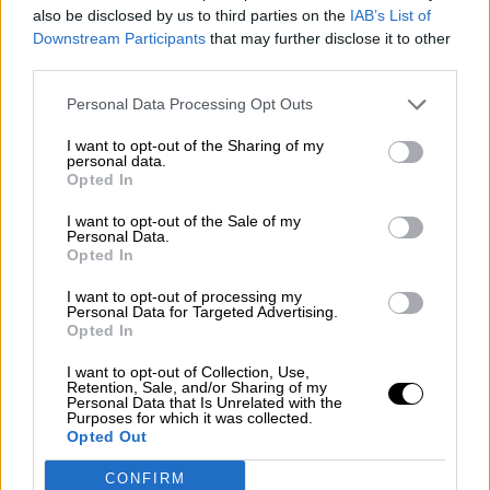
also be disclosed by us to third parties on the
IAB’s List of
¿La ciudadanía de Occidente es
Downstream Participants
that may further disclose it to other
consciente del riesgo de una tercera
third parties.
guerra mundial?
Personal Data Processing Opt Outs
Por
Álvaro Frutos Rosado y Gabinete Geopolítica de
Crisis
I want to opt-out of the Sharing of my
personal data.
Opted In
Suelta y confía
Por
María Comesaña
I want to opt-out of the Sale of my
Personal Data.
Opted In
Votantes y votados
I want to opt-out of processing my
Por
Juan Manuel Beltrán
Personal Data for Targeted Advertising.
Opted In
El Conflicto de Oriente Medio: Un Nuevo
Orden Autoritario en Construcción
I want to opt-out of Collection, Use,
Retention, Sale, and/or Sharing of my
Personal Data that Is Unrelated with the
Por
Álvaro Frutos Rosado y Gabinete Geopolítica de
Purposes for which it was collected.
Crisis
Opted Out
Reconquista leonesa
CONFIRM