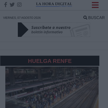
INFORMACION SOBRE LA
PROTECCIÓN DE TUS
BUSCAR
VIERNES, 07 AGOSTO 2026
DATOS
Responsable:
Finalidad:
HUELGA RENFE
Datos tratados:
Legitimación:
Destinatarios: