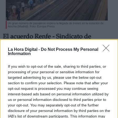
Un gran número de pasajeros espera la llegada de trenes en la estación de
Atocha (Madrid). Foto: Europa Press
Derechos:
El acuerdo Renfe - Sindicato de
maquinistas desbloquea la huelga
La Hora Digital -
Do Not Process My Personal
link
Las dos partes llegaron a un consenso la pasada noche y
Information
ponen fin a cinco jornadas de huelga con miles de viajeros
Información adicional
afectados
link
Por
Sandra Muñiz
If you wish to opt-out of the sale, sharing to third parties, or
Más artículos de este autor
processing of your personal or sensitive information for
viernes, 8 de octubre de 2021
targeted advertising by us, please use the below opt-out
section to confirm your selection. Please note that after your
opt-out request is processed you may continue seeing
interest-based ads based on personal information utilized by
us or personal information disclosed to third parties prior to
your opt-out. You may separately opt-out of the further
OPINIONES DIVERSAS
disclosure of your personal information by third parties on the
IAB’s list of downstream participants. This information may