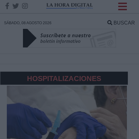
INFORMACION SOBRE LA
PROTECCIÓN DE TUS
BUSCAR
SÁBADO, 08 AGOSTO 2026
DATOS
Responsable:
Finalidad:
HOSPITALIZACIONES
Datos tratados:
Legitimación:
Destinatarios: