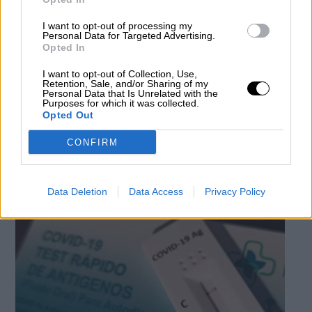
I want to opt-out of processing my
Personal Data for Targeted Advertising.
Opted In
España suma 157.447 casos y 162
I want to opt-out of Collection, Use,
muertes por COVID-19, mientras
Retention, Sale, and/or Sharing of my
Personal Data that Is Unrelated with the
desciende levemente la presión
Purposes for which it was collected.
Opted Out
hospitalaria
Por
Rodrigo Herrero
CONFIRM
Más artículos de este autor
viernes, 21 de enero de 2022
Data Deletion
Data Access
Privacy Policy