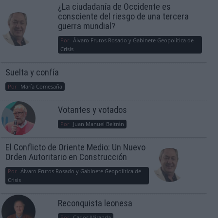
¿La ciudadanía de Occidente es
consciente del riesgo de una tercera
guerra mundial?
Por
Álvaro Frutos Rosado y Gabinete Geopolítica de
Crisis
Suelta y confía
Por
María Comesaña
Votantes y votados
Por
Juan Manuel Beltrán
El Conflicto de Oriente Medio: Un Nuevo
Orden Autoritario en Construcción
Por
Álvaro Frutos Rosado y Gabinete Geopolítica de
Crisis
Reconquista leonesa
Por
Carlos Miranda