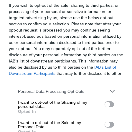
If you wish to opt-out of the sale, sharing to third parties, or
processing of your personal or sensitive information for
targeted advertising by us, please use the below opt-out
section to confirm your selection. Please note that after your
Ómicron dispara los casos de niños
opt-out request is processed you may continue seeing
interest-based ads based on personal information utilized by
con covid persistente
us or personal information disclosed to third parties prior to
Por
Rodrigo Herrero
your opt-out. You may separately opt-out of the further
Más artículos de este autor
disclosure of your personal information by third parties on the
martes, 18 de enero de 2022
IAB’s list of downstream participants. This information may
also be disclosed by us to third parties on the
IAB’s List of
Downstream Participants
that may further disclose it to other
third parties.
Personal Data Processing Opt Outs
I want to opt-out of the Sharing of my
personal data.
Opted In
I want to opt-out of the Sale of my
Personal Data.
Opted In