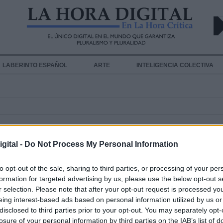
LABERINTO ESPAÑOL
ARTE
INTELIGENCIA COLECTIVA
gital -
Do Not Process My Personal Information
to opt-out of the sale, sharing to third parties, or processing of your per
formation for targeted advertising by us, please use the below opt-out s
La policía de Getafe ha puesto 307
r selection. Please note that after your opt-out request is processed y
multas en la primera semana del E
eing interest-based ads based on personal information utilized by us or
disclosed to third parties prior to your opt-out. You may separately opt-
de Alarma
losure of your personal information by third parties on the IAB’s list of