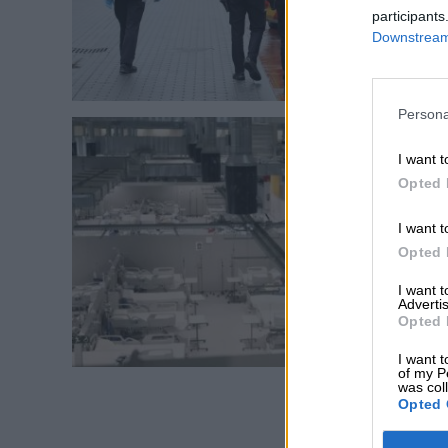
participants
Downstream 
Persona
I want t
Opted 
I want t
Opted 
I want 
Advertis
Opted 
I want t
of my P
was col
Opted 