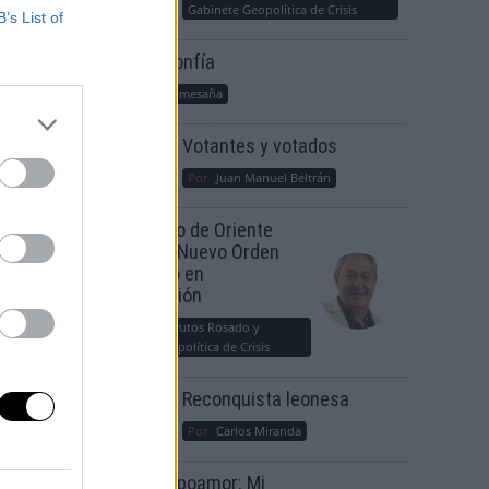
Gabinete Geopolítica de Crisis
B’s List of
Suelta y confía
Por
María Comesaña
Votantes y votados
Por
Juan Manuel Beltrán
ado
El Conflicto de Oriente
Medio: Un Nuevo Orden
dal
Autoritario en
Construcción
Por
Álvaro Frutos Rosado y
Gabinete Geopolítica de Crisis
Reconquista leonesa
Por
Carlos Miranda
Clara Campoamor: Mi