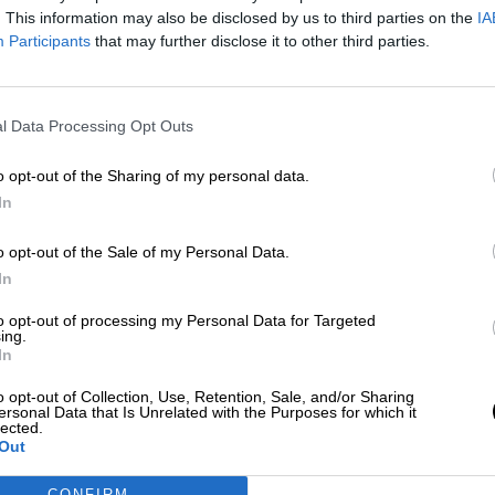
Por
Álvaro Secilla
. This information may also be disclosed by us to third parties on the
IA
Más artículos de este autor
Participants
that may further disclose it to other third parties.
martes, 24 de marzo de 2020
l Data Processing Opt Outs
o opt-out of the Sharing of my personal data.
In
Getafe vuelve a denunciar el trasl
forzoso de sus sanitarios al
o opt-out of the Sale of my Personal Data.
desprestigiado Hospital Isabel Zen
In
Por
Lidia Navarrete
Más artículos de este autor
to opt-out of processing my Personal Data for Targeted
ing.
martes, 26 de enero de 2021
In
o opt-out of Collection, Use, Retention, Sale, and/or Sharing
ersonal Data that Is Unrelated with the Purposes for which it
lected.
Out
CONFIRM