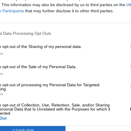
. This information may also be disclosed by us to third parties on the
IA
Por
Álvaro Secilla
Participants
that may further disclose it to other third parties.
Más artículos de este autor
jueves, 6 de febrero de 2020
l Data Processing Opt Outs
o opt-out of the Sharing of my personal data.
In
o opt-out of the Sale of my Personal Data.
In
to opt-out of processing my Personal Data for Targeted
ing.
In
o opt-out of Collection, Use, Retention, Sale, and/or Sharing
ersonal Data that Is Unrelated with the Purposes for which it
lected.
Out
CONFIRM