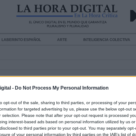
LABERINTO ESPAÑOL
ARTE
INTELIGENCIA COLECTIVA
gital -
Do Not Process My Personal Information
to opt-out of the sale, sharing to third parties, or processing of your per
Se acaba el tiempo para enviar las
formation for targeted advertising by us, please use the below opt-out s
r selection. Please note that after your opt-out request is processed y
candidaturas a los premios Atenea
eing interest-based ads based on personal information utilized by us or
Hombres por la Igualdad al
disclosed to third parties prior to your opt-out. You may separately opt-
losure of your personal information by third parties on the IAB’s list of
Ayuntamiento de Alcobendas