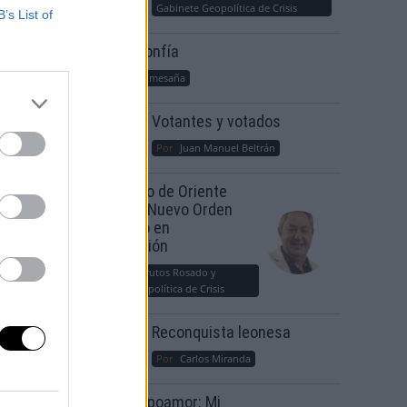
Gabinete Geopolítica de Crisis
B’s List of
Suelta y confía
Por
María Comesaña
Votantes y votados
Por
Juan Manuel Beltrán
El Conflicto de Oriente
Medio: Un Nuevo Orden
Autoritario en
Construcción
Por
Álvaro Frutos Rosado y
Gabinete Geopolítica de Crisis
Reconquista leonesa
Por
Carlos Miranda
Clara Campoamor: Mi